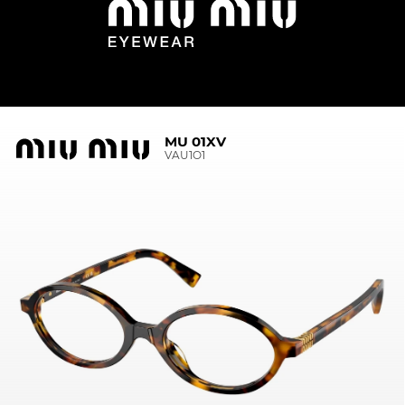
MU 01XV
VAU1O1