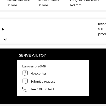
Misura delle lenti
Ponte infralenti
Lunghezza delle aste
50 mm
18 mm
140 mm
Info
sul
prod
SERVE AIUTO?
Lun-ven ore 9-18
Helpcenter
Submit a request
+44 330 818 6761