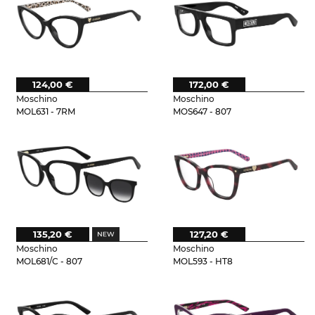
124,00 €
172,00 €
Moschino
Moschino
MOL631 - 7RM
MOS647 - 807
135,20 €
127,20 €
Moschino
Moschino
MOL681/C - 807
MOL593 - HT8