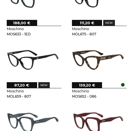
188,00 €
111,20 €
Moschino
Moschino
MOS633 - 1ED
MOL675 - 807
87,20 €
159,20 €
Moschino
Moschino
MOL659 - 807
MOS652 - 086