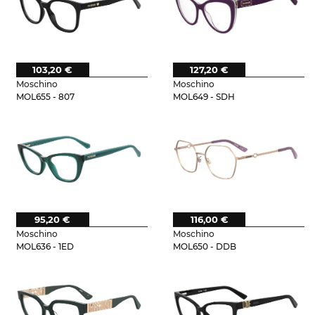
103,20 €
127,20 €
Moschino
Moschino
MOL655 - 807
MOL649 - SDH
95,20 €
116,00 €
Moschino
Moschino
MOL636 - 1ED
MOL650 - DDB