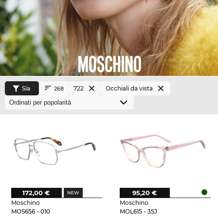
Sía
722
Occhiali da vista
268
172,00 €
95,20 €
Moschino
Moschino
MOS656 - 010
MOL615 - 35J