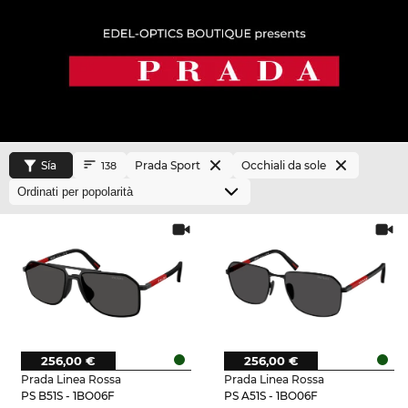
Sía
Prada Sport
Occhiali da sole
138
256,00 €
256,00 €
Prada Linea Rossa
Prada Linea Rossa
PS B51S - 1BO06F
PS A51S - 1BO06F