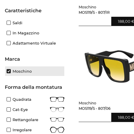
Moschino
Caratteristiche
MOS119/S - 807/IR
188,00 
Saldi
In Magazzino
Adattamento Virtuale
Marca
Moschino
forma della montatura
Quadrata
Moschino
MOS119/S - 807/06
Cat-Eye
188,00 
Rettangolare
Irregolare