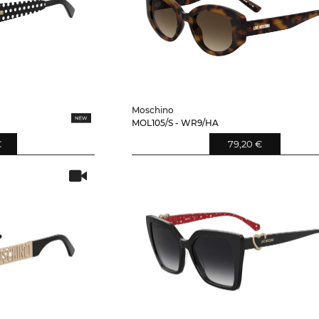
Moschino
MOL105/S - WR9/HA
€
79,20 €