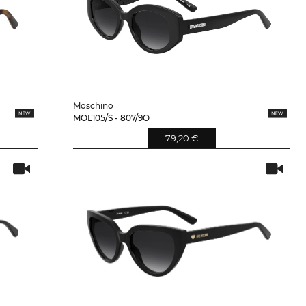
Moschino
MOL105/S - 807/9O
79,20 €