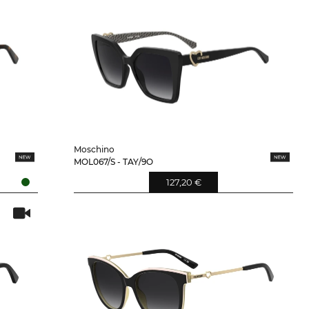
Moschino
MOL067/S - TAY/9O
127,20 €