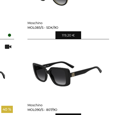
Moschino
MOL085/S - SDK/9O
119,20 €
Moschino
40 %
MOL090/S - 807/9O