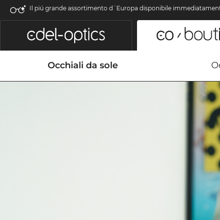
Il piú grande assortimento d´Europa disponibile immediatamen
Occhiali da sole
Oc