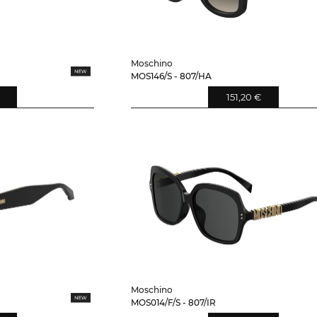
Moschino
MOS146/S - 807/HA
151,20 €
Moschino
MOS014/F/S - 807/IR