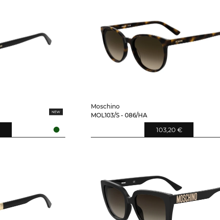
Moschino
MOL103/S - 086/HA
€
103,20 €