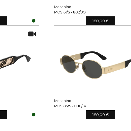
Moschino
MOS161/S - 807/9O
€
180,00 €
Moschino
MOS185/S - 000/IR
€
180,00 €