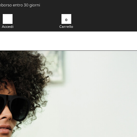
imborso entro 30 giorni
0
Accedi
Carrello