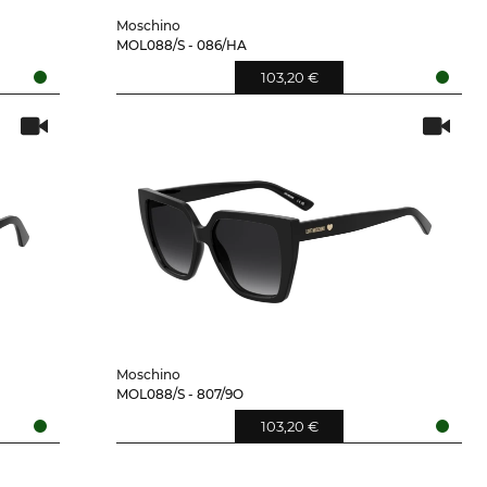
Moschino
MOL088/S - 086/HA
103,20 €
Moschino
MOL088/S - 807/9O
103,20 €