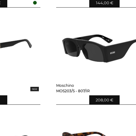
€
144,00 €
Moschino
MOS203/S - 807/IR
208,00 €