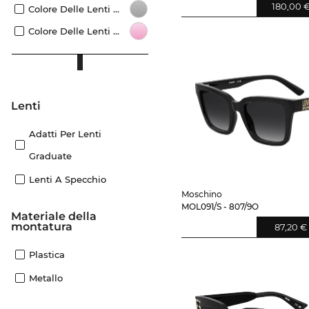
180,00 
Colore Delle Lenti Grigio
Colore Delle Lenti Rosa
Lenti
Adatti Per Lenti
Graduate
Lenti A Specchio
Moschino
MOL091/S - 807/9O
Materiale della
montatura
87,20 €
Plastica
Metallo