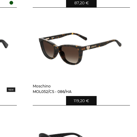
87,20 €
Moschino
MOL052/CS - 086/HA
119,20 €