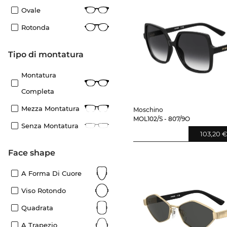
Ovale
Rotonda
Tipo di montatura
Montatura
Completa
Mezza Montatura
Moschino
MOL102/S - 807/9O
Senza Montatura
103,20 
Face shape
A Forma Di Cuore
Viso Rotondo
Quadrata
A Trapezio