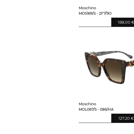
Moschino
MOS169/S - 2F7/9O
188,00 
Moschino
MOL067/S - 086/HA
127,20 €