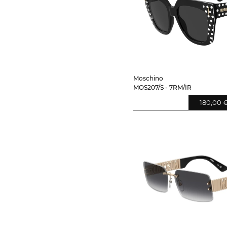
Moschino
MOS207/S - 7RM/IR
180,00 