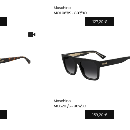
Moschino
MOL067/S - 807/9O
€
127,20 €
Moschino
MOS201/S - 807/9O
159,20 €