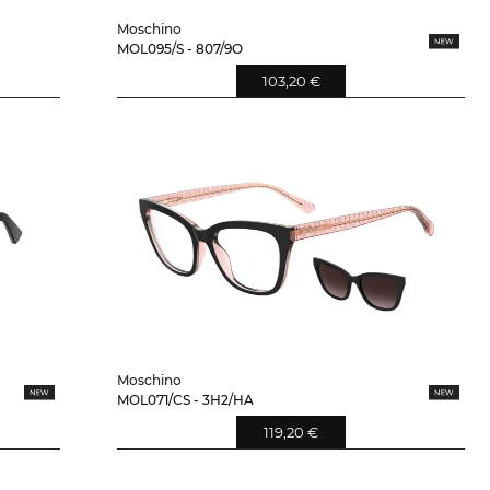
Moschino
MOL095/S - 807/9O
103,20 €
Moschino
MOL071/CS - 3H2/HA
119,20 €