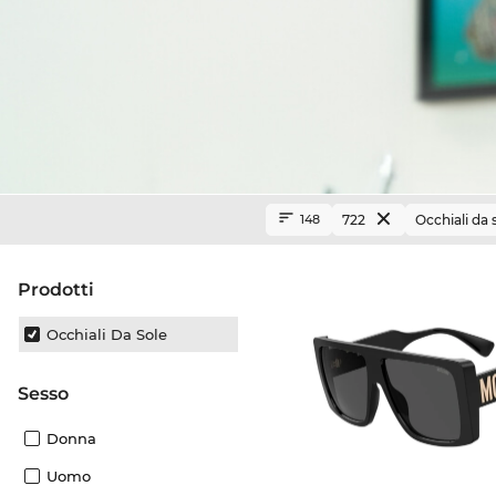
722
Occhiali da 
148
Prodotti
Occhiali Da Sole
Sesso
Donna
Uomo