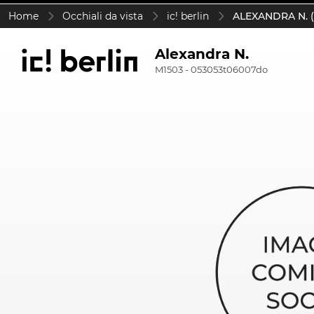
Home
Occhiali da vista
ic! berlin
ALEXANDRA N. (
Alexandra N.
M1503 - 053053t06007do