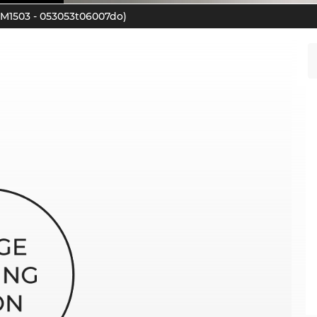
M1503 - 053053t06007do)