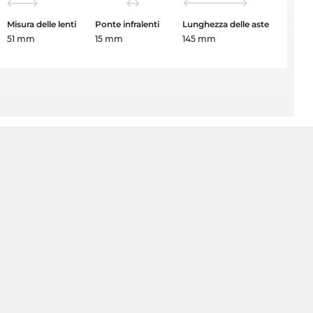
Misura delle lenti
Ponte infralenti
Lunghezza delle aste
51 mm
15 mm
145 mm