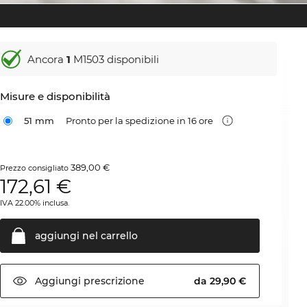
Ancora
1
M1503 disponibili
Misure e disponibilità
51 mm
Pronto per la spedizione in 16 ore
389,00 €
Prezzo consigliato
172,61
€
IVA 22.00% inclusa.
aggiungi nel
carrello
Aggiungi
prescrizione
da 29,90 €