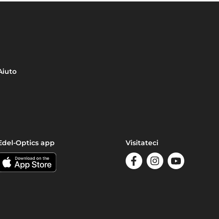
Aiuto
Edel-Optics app
Visitateci