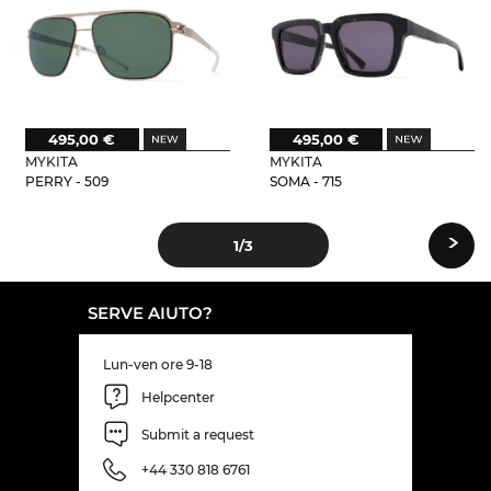
495,00 €
495,00 €
MYKITA
MYKITA
PERRY - 509
SOMA - 715
›
1
/3
SERVE AIUTO?
Lun-ven ore 9-18
Helpcenter
Submit a request
+44 330 818 6761