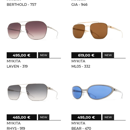
BERTHOLD - 757
GIA - 946
495,00 €
619,00 €
MYKITA
MYKITA
LAVEN - 319
ML05 - 332
465,00 €
495,00 €
MYKITA
MYKITA
RHYS - 919
BEAR - 470