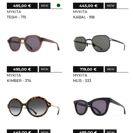
495,00 €
445,00 €
MYKITA
MYKITA
TESHI - 715
KABAL - 918
495,00 €
719,00 €
MYKITA
MYKITA
KIMBER - 374
ML15 - 333
445,00 €
495,00 €