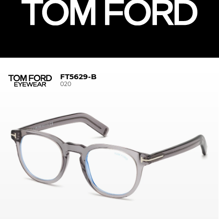
FT5629-B
020