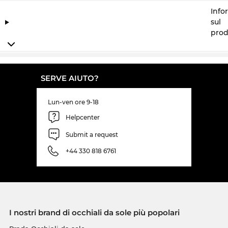
Info
sul
prod
SERVE AIUTO?
Lun-ven ore 9-18
Helpcenter
Submit a request
+44 330 818 6761
I nostri brand di occhiali da sole più popolari