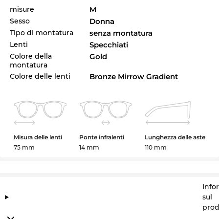
misure
M
Sesso
Donna
Tipo di montatura
senza montatura
Lenti
Specchiati
Colore della
Gold
montatura
Colore delle lenti
Bronze Mirrow Gradient
Misura delle lenti
Ponte infralenti
Lunghezza delle aste
75 mm
14 mm
110 mm
Info
sul
prod