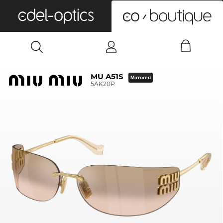
0
MU A51S
Mirrored
5AK20P