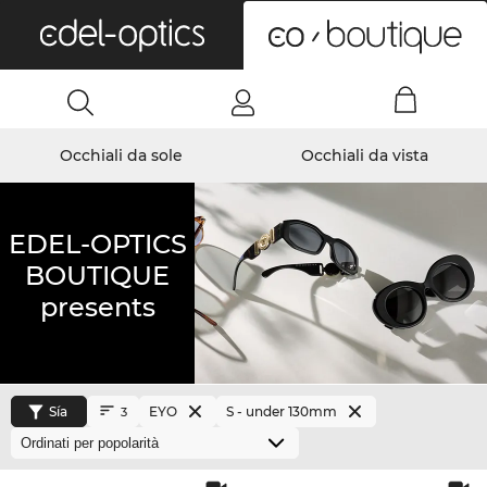
0
Occhiali da sole
Occhiali da vista
EDEL-OPTICS
BOUTIQUE
presents
Sía
EYO
S - under 130mm
3