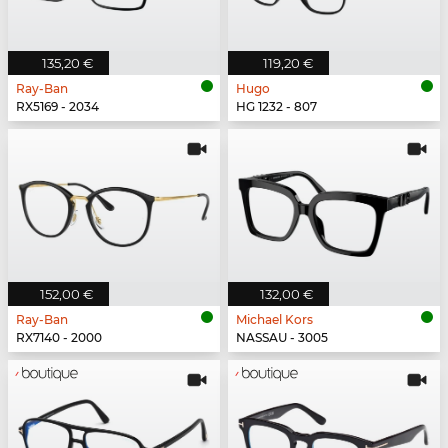
135,20 €
119,20 €
Ray-Ban
Hugo
RX5169 - 2034
HG 1232 - 807
152,00 €
132,00 €
Ray-Ban
Michael Kors
RX7140 - 2000
NASSAU - 3005