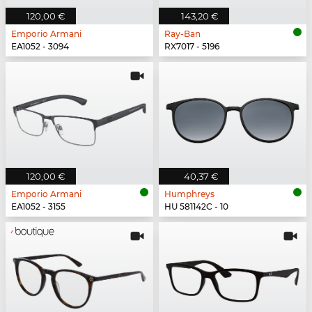
120,00 €
143,20 €
Emporio Armani
Ray-Ban
EA1052 - 3094
RX7017 - 5196
120,00 €
40,37 €
Emporio Armani
Humphreys
EA1052 - 3155
HU 581142C - 10