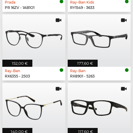
Prada
Ray-Ban Kids
PR 16ZV - 1AB1O1
RY1549 - 3633
152,00 €
177,60 €
Ray-Ban
Ray-Ban
RX6355 - 2503
RX8901 - 5263
140,00 €
117,60 €