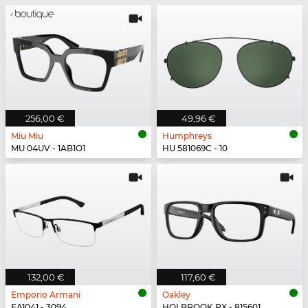
256,00 €
49,96 €
Miu Miu
Humphreys
MU 04UV - 1AB1O1
HU 581069C - 10
132,00 €
117,60 €
Emporio Armani
Oakley
EA1041 - 3094
HOLBROOK RX - 815601