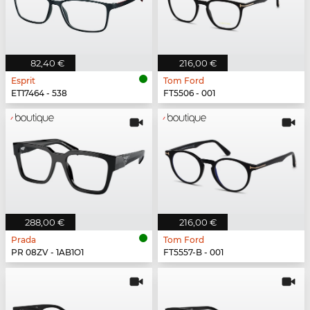
82,40 €
216,00 €
Esprit
Tom Ford
ET17464 - 538
FT5506 - 001
288,00 €
216,00 €
Prada
Tom Ford
PR 08ZV - 1AB1O1
FT5557-B - 001