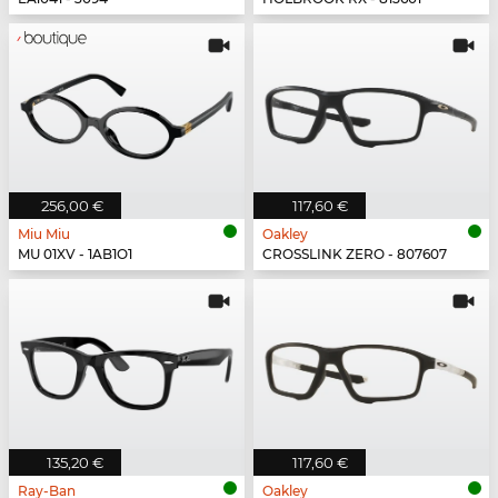
256,00 €
117,60 €
Miu Miu
Oakley
MU 01XV - 1AB1O1
CROSSLINK ZERO - 807607
135,20 €
117,60 €
Ray-Ban
Oakley