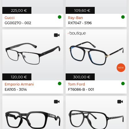
225,00 €
109,60 €
Gucci
Ray-Ban
GG0027O - 002
RX7047 - 5196
120,00 €
300,00 €
Emporio Armani
Tom Ford
EA1105 - 3014
FT6086-B - 001