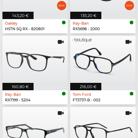
143,20 €
135,20 €
Oakley
Ray-Ban
HSTN SQ RX - 820801
RX5698 - 2000
160,80 €
216,00 €
Ray-Ban
Tom Ford
RX7199 - 5204
FT5737-B - 002