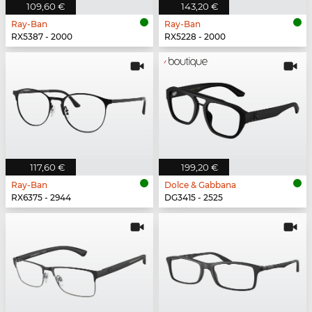
109,60 €
143,20 €
Ray-Ban
Ray-Ban
RX5387 - 2000
RX5228 - 2000
117,60 €
199,20 €
Ray-Ban
Dolce & Gabbana
RX6375 - 2944
DG3415 - 2525