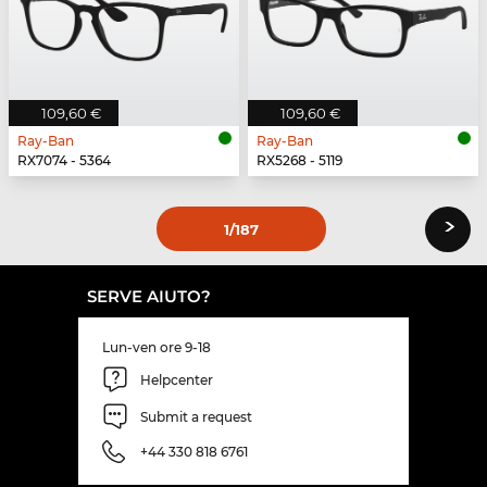
109,60 €
109,60 €
Ray-Ban
Ray-Ban
RX7074 - 5364
RX5268 - 5119
›
1
/187
SERVE AIUTO?
Lun-ven ore 9-18
Helpcenter
Submit a request
+44 330 818 6761