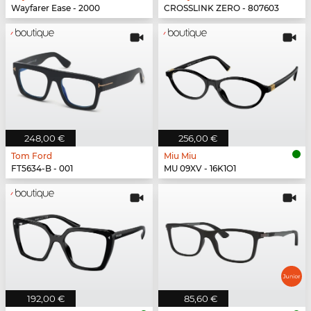
Wayfarer Ease - 2000
CROSSLINK ZERO - 807603
248,00 €
256,00 €
Tom Ford
Miu Miu
FT5634-B - 001
MU 09XV - 16K1O1
192,00 €
85,60 €