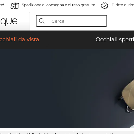
te!
Spedizione di consegna e di reso gratuite
Diritto di r
chiali da vista
Occhiali sporti