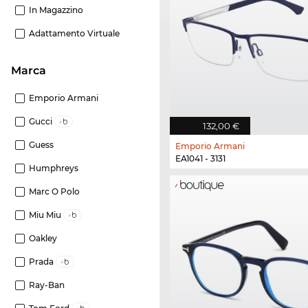
In Magazzino
Adattamento Virtuale
Marca
Emporio Armani
Gucci
132,00 €
Guess
Emporio Armani
EA1041 - 3131
Humphreys
Marc O Polo
Miu Miu
Oakley
Prada
Ray-Ban