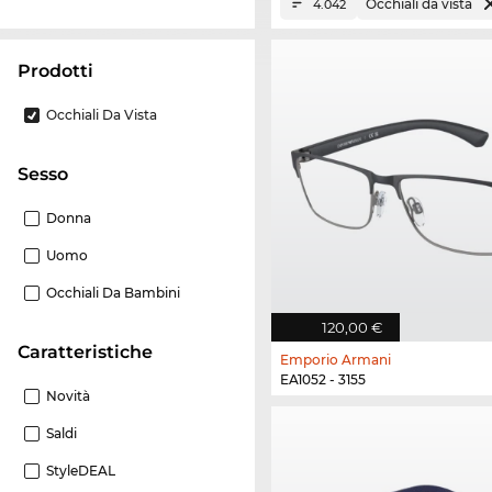
Occhiali da vista
4.042
Prodotti
Occhiali Da Vista
Sesso
Donna
Uomo
Occhiali Da Bambini
120,00 €
Caratteristiche
Emporio Armani
EA1052 - 3155
Novità
Saldi
StyleDEAL