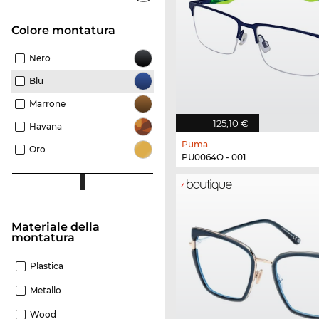
Colore montatura
Nero
Blu
Marrone
125,10 €
Havana
Puma
Oro
PU0064O - 001
Materiale della
montatura
Plastica
Metallo
Wood