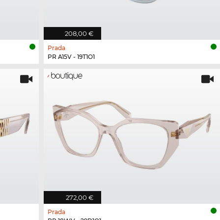
208,00 €
Prada
PR A15V - 19T1O1
272,00 €
Prada