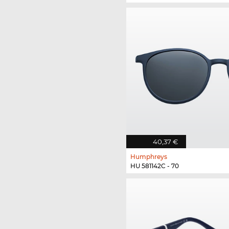
40,37 €
Humphreys
HU 581142C - 70