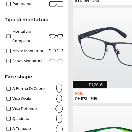
ET17464 - 543
Panorama
Tipo di montatura
Montatura
Completa
Mezza Montatura
Senza Montatura
Face shape
111,20 €
A Forma Di Cuore
Polo
PH1175 - 9119
Viso Ovale
Viso Rotondo
Quadrata
A Trapezio