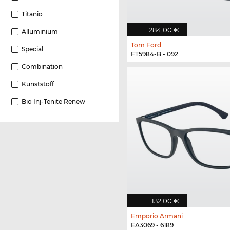
Titanio
284,00 €
Alluminium
Tom Ford
Special
FT5984-B - 092
Combination
Kunststoff
Bio Inj-Tenite Renew
132,00 €
Emporio Armani
EA3069 - 6189