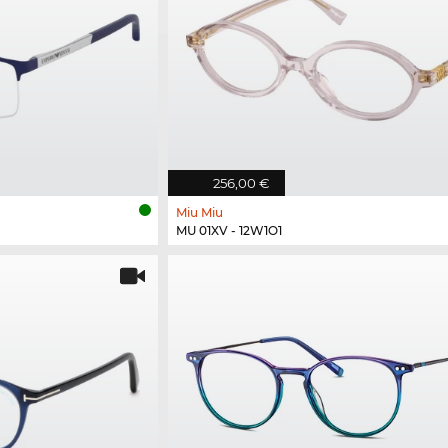
256,00 €
Miu Miu
MU 01XV - 12W1O1