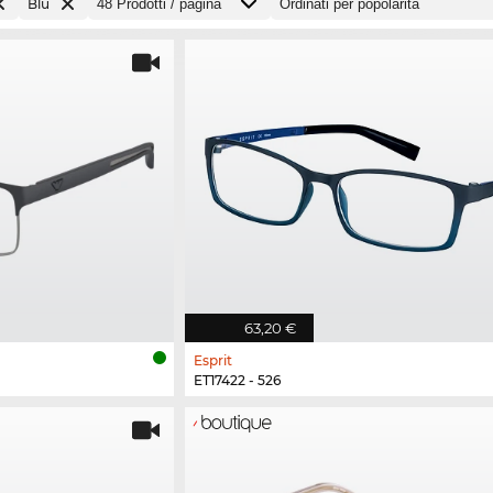
Blu
63,20 €
Esprit
ET17422 - 526