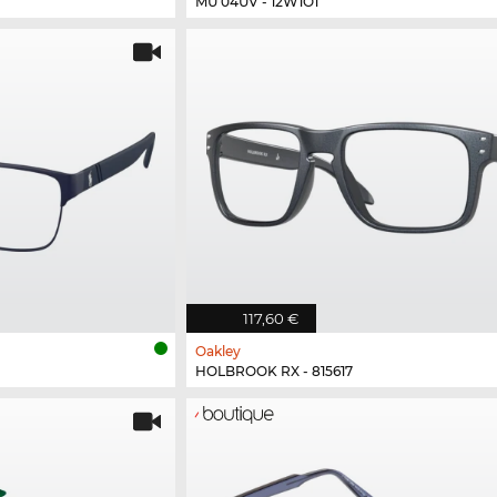
MU 04UV - 12W1O1
117,60 €
Oakley
HOLBROOK RX - 815617