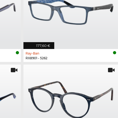
177,60 €
Ray-Ban
RX8901 - 5262