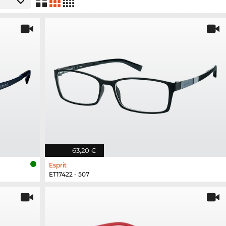
63,20 €
Esprit
ET17422 - 507