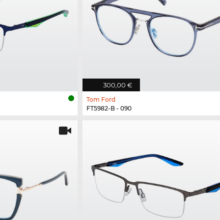
300,00 €
Tom Ford
FT5982-B - 090