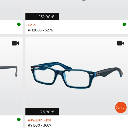
132,00 €
Polo
PH2083 - 5276
76,80 €
Ray-Ban Kids
RY1530 - 3667