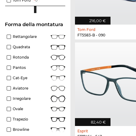
Tom Ford
216,00 €
forma della montatura
Tom Ford
FT5583-B - 090
Rettangolare
Quadrata
Rotonda
Pantos
Cat-Eye
Aviatore
Irregolare
Ovale
Trapezio
82,40 €
Browline
Esprit