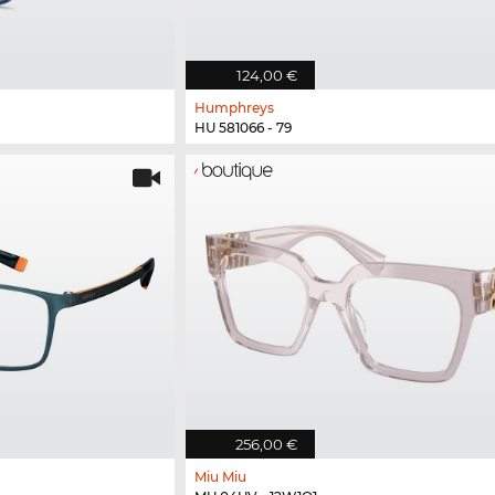
124,00 €
Humphreys
HU 581066 - 79
256,00 €
Miu Miu