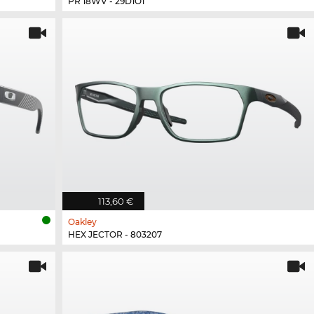
PR 18WV - 29D1O1
113,60 €
Oakley
HEX JECTOR - 803207