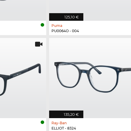
125,10 €
Puma
PU0064O - 004
135,20 €
Ray-Ban
ELLIOT - 8324