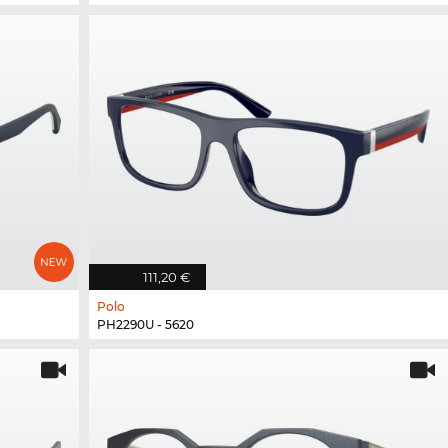
111,20 €
Polo
PH2290U - 5620