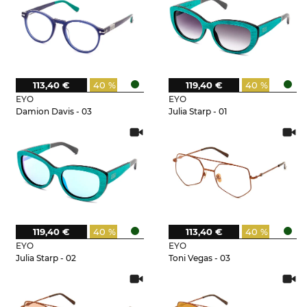
113,40 €
40 %
119,40 €
40 %
EYO
EYO
Damion Davis - 03
Julia Starp - 01
119,40 €
40 %
113,40 €
40 %
EYO
EYO
Julia Starp - 02
Toni Vegas - 03