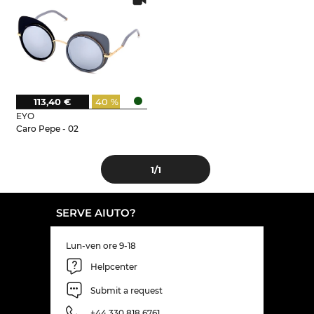
113,40 €
40 %
EYO
Caro Pepe - 02
1
/1
SERVE AIUTO?
Lun-ven ore 9-18
Helpcenter
Submit a request
+44 330 818 6761