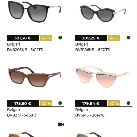
391,36 €
46 %
389,25 €
46 %
Bvlgari
Bvlgari
BV8205KB - 5412T3
BV8186KB - 827/T3
175,60 €
50 %
179,84 €
50 %
Bvlgari
Bvlgari
BV8219 - 546813
BV6145 - 20147E