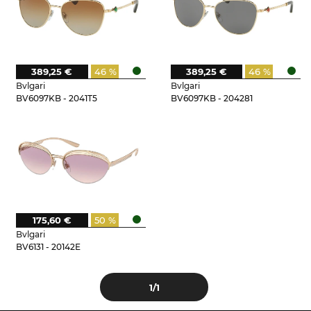
389,25 €
46 %
389,25 €
46 %
Bvlgari
Bvlgari
BV6097KB - 2041T5
BV6097KB - 204281
175,60 €
50 %
Bvlgari
BV6131 - 20142E
1
/1