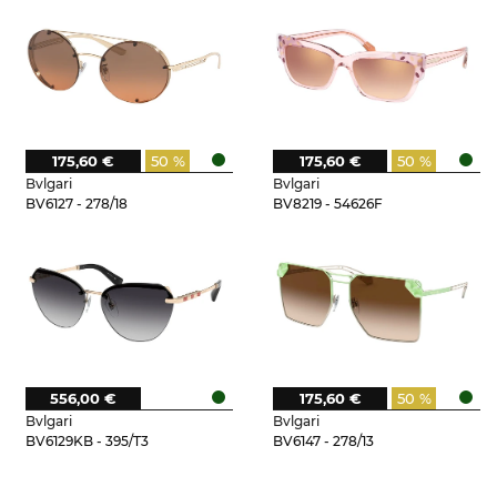
175,60 €
50 %
175,60 €
50 %
Bvlgari
Bvlgari
BV6127 - 278/18
BV8219 - 54626F
556,00 €
175,60 €
50 %
Bvlgari
Bvlgari
BV6129KB - 395/T3
BV6147 - 278/13