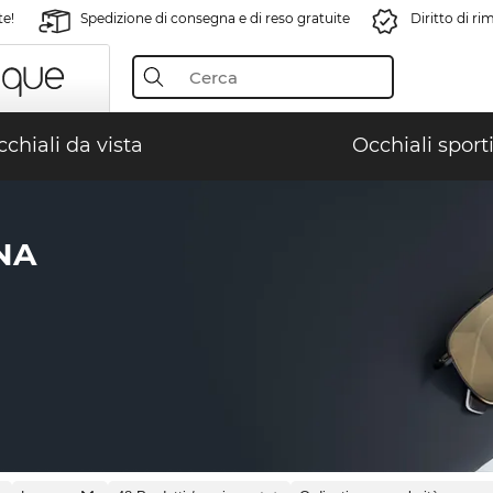
te!
Spedizione di consegna e di reso gratuite
Diritto di r
chiali da vista
Occhiali sporti
NA