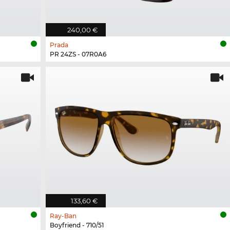
240,00 €
Prada
PR 24ZS - 07R0A6
133,60 €
Ray-Ban
Boyfriend - 710/51