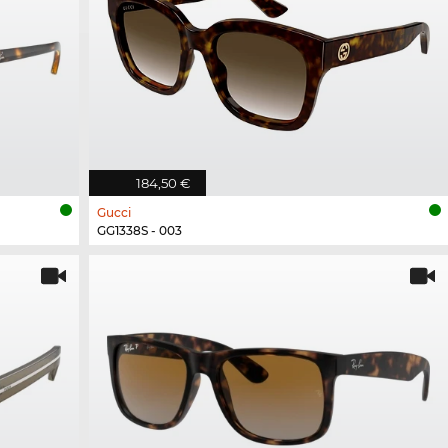
184,50 €
Gucci
GG1338S - 003