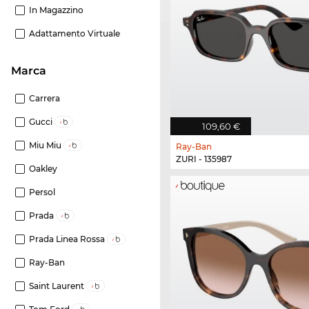
In Magazzino
Adattamento Virtuale
Marca
Carrera
Gucci
109,60 €
Miu Miu
Ray-Ban
ZURI - 135987
Oakley
Persol
Prada
Prada Linea Rossa
Ray-Ban
Saint Laurent