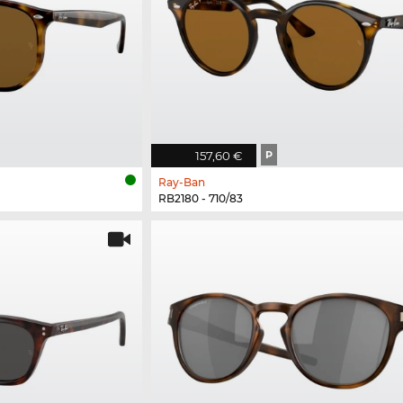
157,60 €
P
Ray-Ban
RB2180 - 710/83