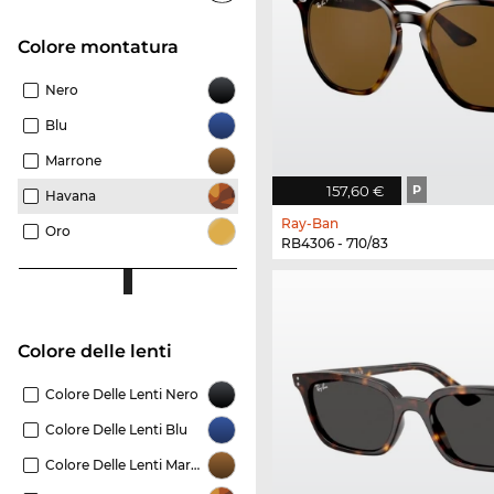
Colore montatura
Nero
Blu
Marrone
157,60 €
P
Havana
Ray-Ban
Oro
RB4306 - 710/83
Colore delle lenti
Colore Delle Lenti Nero
Colore Delle Lenti Blu
Colore Delle Lenti Marrone