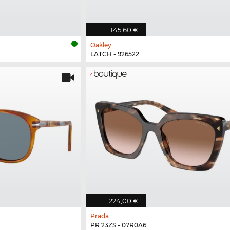
145,60 €
Oakley
LATCH - 926522
224,00 €
Prada
PR 23ZS - 07R0A6