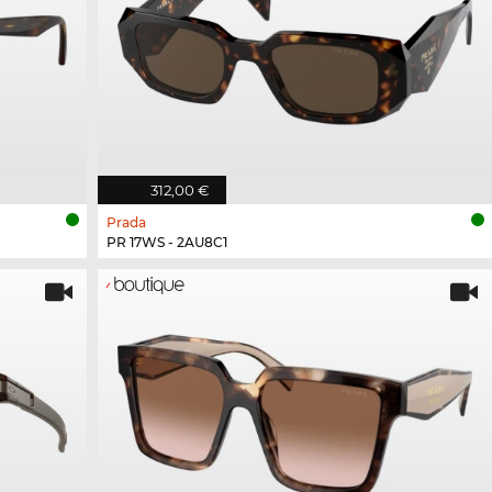
312,00 €
Prada
PR 17WS - 2AU8C1