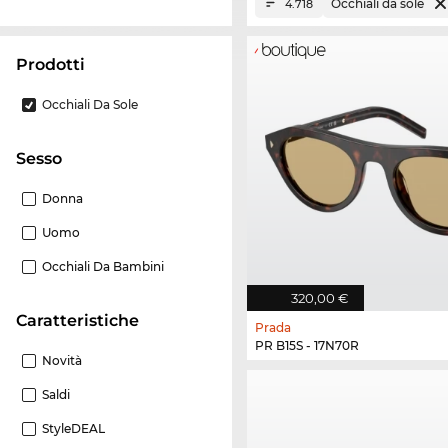
Occhiali da sole
4.718
Prodotti
Occhiali Da Sole
Sesso
Donna
Uomo
Occhiali Da Bambini
320,00 €
Caratteristiche
Prada
PR B15S - 17N70R
Novità
Saldi
StyleDEAL