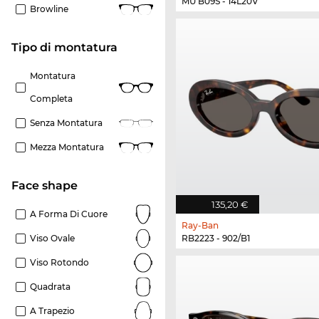
MU B09S - 14L20V
Browline
Tipo di montatura
Montatura
Completa
Senza Montatura
Mezza Montatura
Face shape
135,20 €
A Forma Di Cuore
Ray-Ban
RB2223 - 902/B1
Viso Ovale
Viso Rotondo
Quadrata
A Trapezio