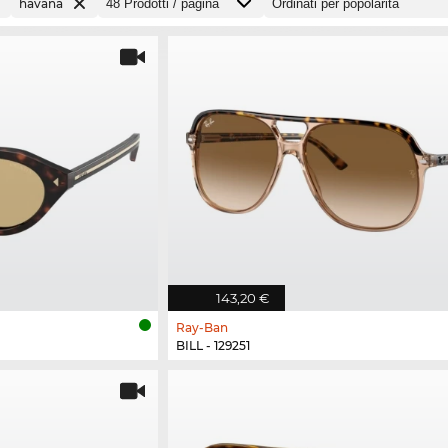
havana
143,20 €
Ray-Ban
BILL - 129251