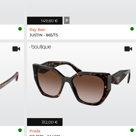
149,60 €
P
Ray-Ban
JUSTIN - 865/T5
312,00 €
Prada