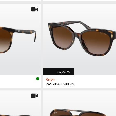
87,20 €
Ralph
RA5305U - 500313