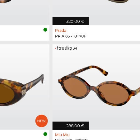
320,00 €
Prada
PR A16S - 18T70F
288,00 €
Miu Miu