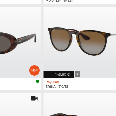
MU 04ZS - 19P2Z1
149,60 €
P
Ray-Ban
ERIKA - 710/T5