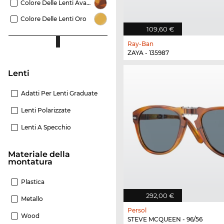
Colore Delle Lenti Avana
Colore Delle Lenti Oro
109,60 €
Ray-Ban
ZAYA - 135987
Lenti
Adatti Per Lenti Graduate
Lenti Polarizzate
Lenti A Specchio
Materiale della
montatura
Plastica
292,00 €
Metallo
Persol
Wood
STEVE MCQUEEN - 96/56