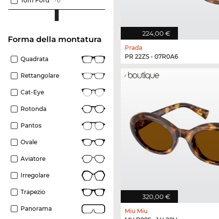
Tom Ford
224,00 €
forma della montatura
Prada
PR 22ZS - 07R0A6
Quadrata
Rettangolare
Cat-Eye
Rotonda
Pantos
Ovale
Aviatore
Irregolare
Trapezio
320,00 €
Panorama
Miu Miu