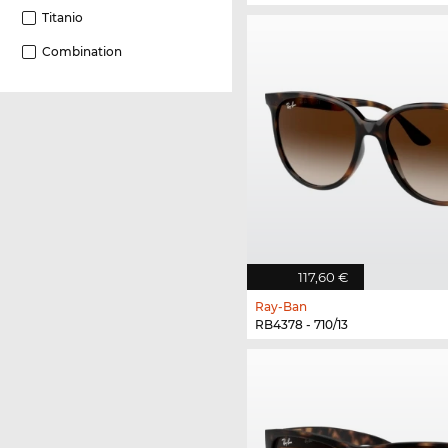
Titanio
Combination
117,60 €
Ray-Ban
RB4378 - 710/13