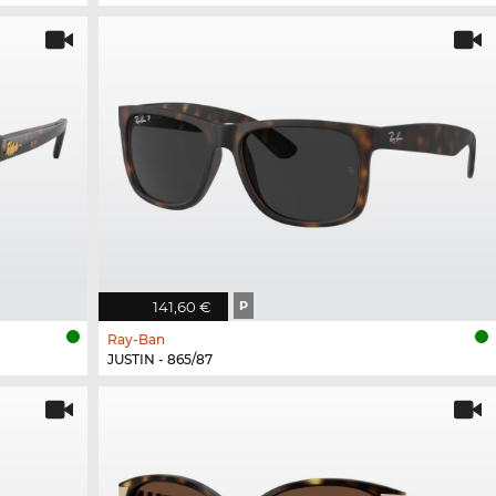
141,60 €
P
Ray-Ban
JUSTIN - 865/87