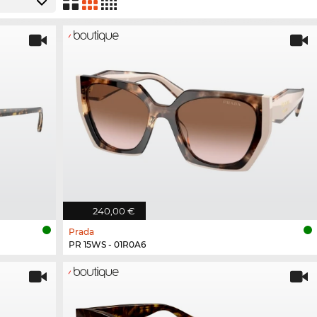
240,00 €
Prada
PR 15WS - 01R0A6