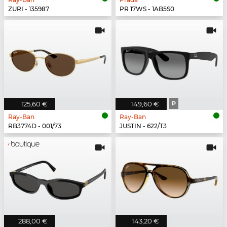
ZURI - 135987
PR 17WS - 1AB5S0
125,60 €
149,60 €
P
Ray-Ban
Ray-Ban
RB3774D - 001/73
JUSTIN - 622/T3
288,00 €
143,20 €