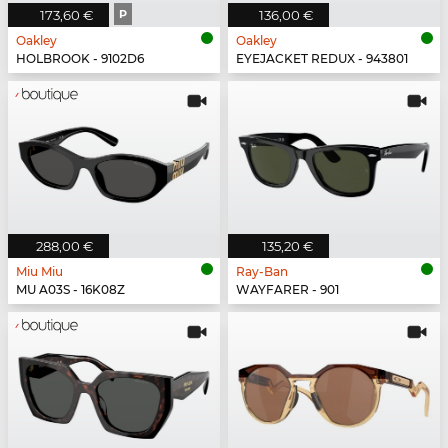
173,60 €
P
136,00 €
Oakley
Oakley
HOLBROOK - 9102D6
EYEJACKET REDUX - 943801
288,00 €
135,20 €
Miu Miu
Ray-Ban
MU A03S - 16K08Z
WAYFARER - 901