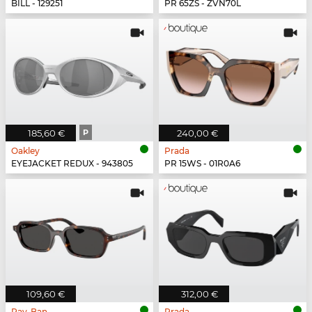
BILL - 129251
PR 65ZS - ZVN70L
185,60 €
P
240,00 €
Oakley
Prada
EYEJACKET REDUX - 943805
PR 15WS - 01R0A6
109,60 €
312,00 €
Ray-Ban
Prada