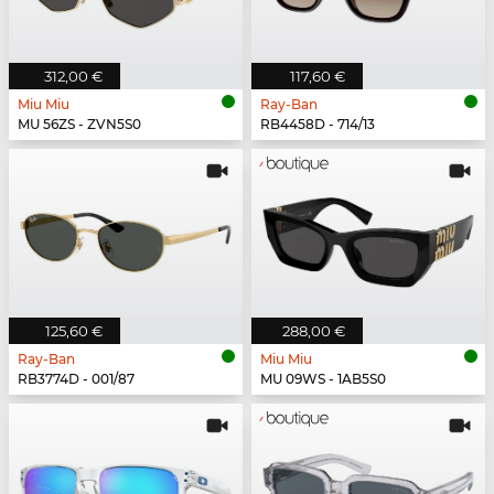
312,00 €
117,60 €
Miu Miu
Ray-Ban
MU 56ZS - ZVN5S0
RB4458D - 714/13
125,60 €
288,00 €
Ray-Ban
Miu Miu
RB3774D - 001/87
MU 09WS - 1AB5S0