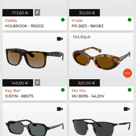
173,60 €
P
312,00 €
Oakley
Prada
HOLBROOK - 9102O2
PR 26ZS - 16K08Z
149,60 €
P
320,00 €
Ray-Ban
Miu Miu
JUSTIN - 865/T5
MU B09S - 14L20V