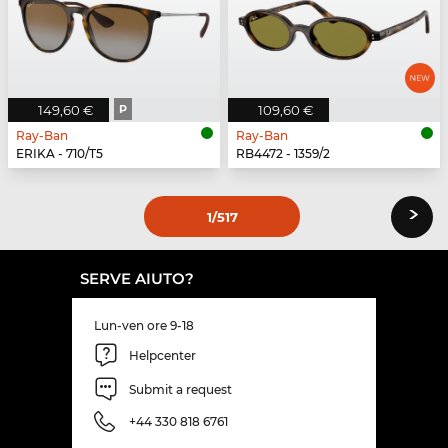
149,60 €
P
109,60 €
Ray-Ban
Ray-Ban
ERIKA - 710/T5
RB4472 - 1359/2
›
1
/517
SERVE AIUTO?
Lun-ven ore 9-18
Helpcenter
Submit a request
+44 330 818 6761