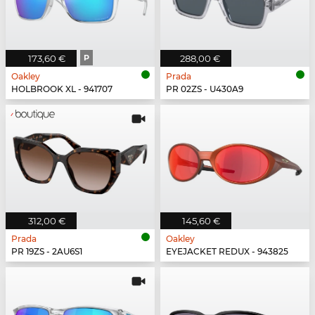
173,60 €
P
288,00 €
Oakley
Prada
HOLBROOK XL - 941707
PR 02ZS - U430A9
312,00 €
145,60 €
Prada
Oakley
PR 19ZS - 2AU6S1
EYEJACKET REDUX - 943825