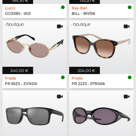
184,50 €
135,20 €
Gucci
Ray-Ban
GG1338S - 003
BILL - 901/R6
240,00 €
224,00 €
Prada
Prada
PR 65ZS - ZVN20I
PR 22ZS - 07R0A6