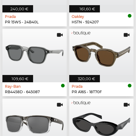
240,00 €
161,60 €
Prada
Oakley
PR 15WS - 24B40L
HSTN - 924207
109,60 €
320,00 €
Ray-Ban
Prada
RB4458D - 645087
PR A16S - 18T70F