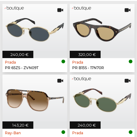
240,00 €
320,00 €
Prada
Prada
PR 65ZS - ZVN09T
PR B15S - 17N70R
143,20 €
240,00 €
Ray-Ban
Prada