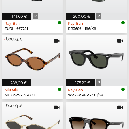
141,60 €
P
200,00 €
P
Ray-Ban
Ray-Ban
ZURI - 667781
RB3686 - 186/K8
288,00 €
175,20 €
P
Miu Miu
Ray-Ban
MU 04ZS - 19P2Z1
WAYFARER - 901/58