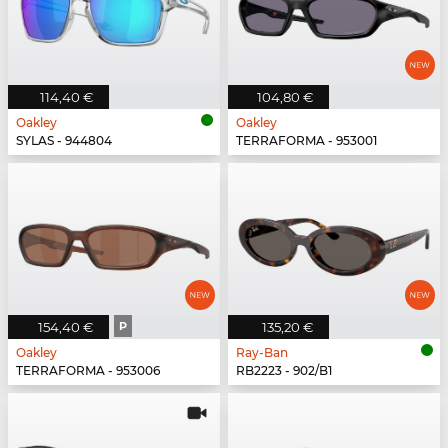
114,40 €
104,80 €
Oakley
Oakley
SYLAS - 944804
TERRAFORMA - 953001
154,40 €
P
135,20 €
Oakley
Ray-Ban
TERRAFORMA - 953006
RB2223 - 902/B1