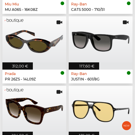
Miu Miu
Ray-Ban
MU A06S - 16K08Z
CATS 5000 - 710/51
312,00 €
117,60 €
Prada
Ray-Ban
PR 26ZS - 14L09Z
JUSTIN - 601/8G