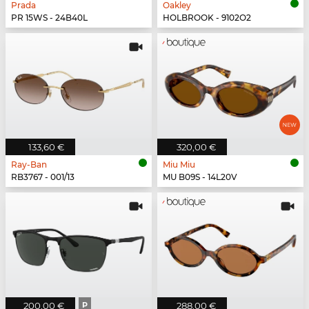
Prada
Oakley
PR 15WS - 24B40L
HOLBROOK - 9102O2
133,60 €
320,00 €
Ray-Ban
Miu Miu
RB3767 - 001/13
MU B09S - 14L20V
200,00 €
P
288,00 €