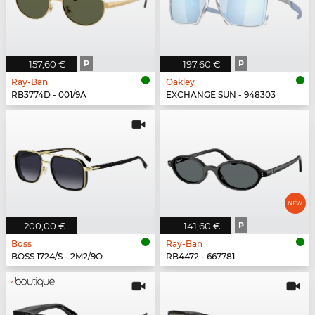
157,60 €
P
197,60 €
P
Ray-Ban
Oakley
RB3774D - 001/9A
EXCHANGE SUN - 948303
200,00 €
141,60 €
P
Boss
Ray-Ban
BOSS 1724/S - 2M2/9O
RB4472 - 667781