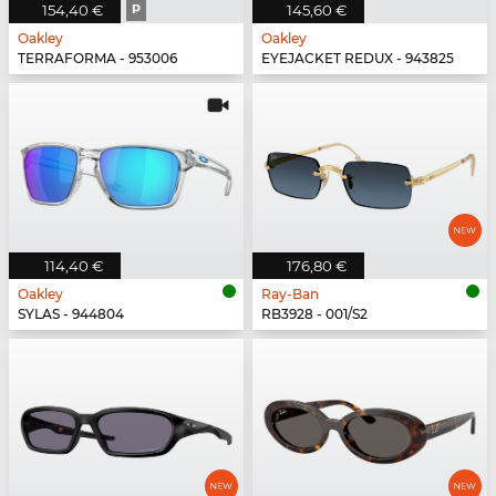
154,40 €
P
145,60 €
Oakley
Oakley
TERRAFORMA - 953006
EYEJACKET REDUX - 943825
114,40 €
176,80 €
Oakley
Ray-Ban
SYLAS - 944804
RB3928 - 001/S2