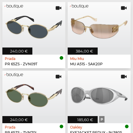
240,00 €
384,00 €
Prada
Miu Miu
PR 65ZS - ZVN09T
MU A51S - 5AK20P
240,00 €
185,60 €
P
Prada
Oakley
PR 65ZS - ZVN70L
EYEJACKET REDUX - 943805