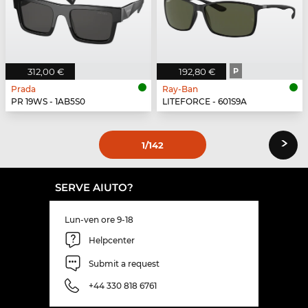
312,00 €
192,80 €
P
Prada
Ray-Ban
PR 19WS - 1AB5S0
LITEFORCE - 601S9A
›
1
/142
SERVE AIUTO?
Lun-ven ore 9-18
Helpcenter
Submit a request
+44 330 818 6761