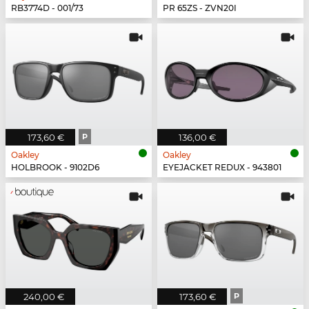
RB3774D - 001/73
PR 65ZS - ZVN20I
173,60 €
P
136,00 €
Oakley
Oakley
HOLBROOK - 9102D6
EYEJACKET REDUX - 943801
240,00 €
173,60 €
P