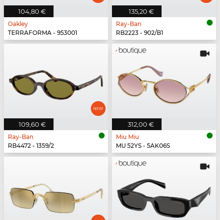
104,80 €
135,20 €
Oakley
Ray-Ban
TERRAFORMA - 953001
RB2223 - 902/B1
109,60 €
312,00 €
Ray-Ban
Miu Miu
RB4472 - 1359/2
MU 52YS - 5AK06S