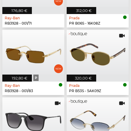
176,80 €
312,00 €
Ray-Ban
Prada
RB3928 - 001/7I
PR B06S - 16K08Z
192,80 €
P
320,00 €
Ray-Ban
Prada
RB3928 - 001/83
PR B53S - 5AK09Z