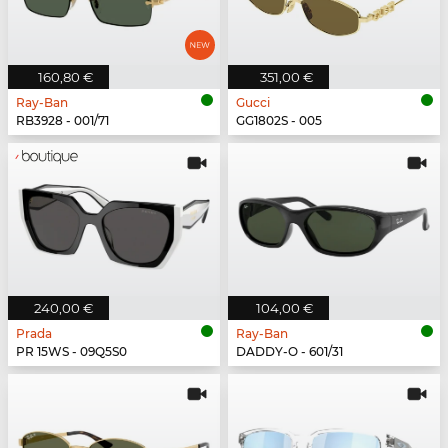
160,80 €
351,00 €
Ray-Ban
Gucci
RB3928 - 001/71
GG1802S - 005
240,00 €
104,00 €
Prada
Ray-Ban
PR 15WS - 09Q5S0
DADDY-O - 601/31