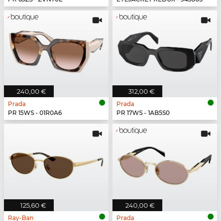
240,00 €
312,00 €
Prada
Prada
PR 15WS - 01R0A6
PR 17WS - 1AB5S0
125,60 €
240,00 €
Ray-Ban
Prada