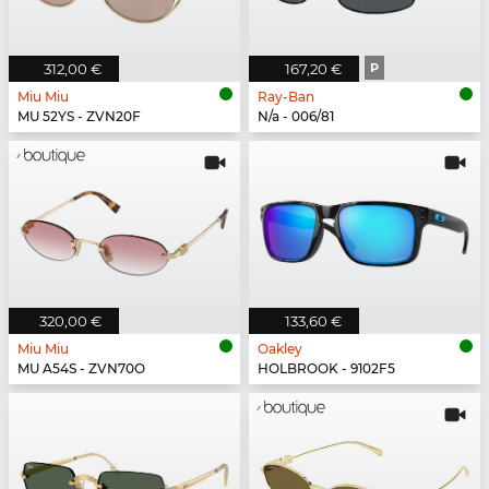
312,00 €
167,20 €
P
Miu Miu
Ray-Ban
MU 52YS - ZVN20F
N/a - 006/81
320,00 €
133,60 €
Miu Miu
Oakley
MU A54S - ZVN70O
HOLBROOK - 9102F5