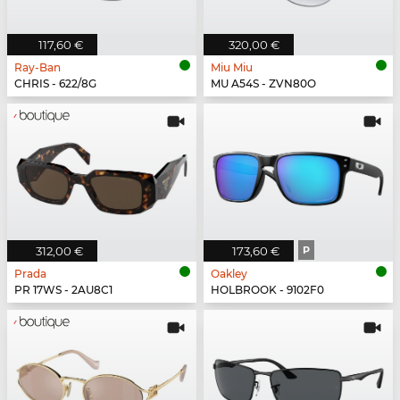
117,60 €
320,00 €
Ray-Ban
Miu Miu
CHRIS - 622/8G
MU A54S - ZVN80O
312,00 €
173,60 €
P
Prada
Oakley
PR 17WS - 2AU8C1
HOLBROOK - 9102F0