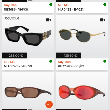
Ray-Ban
Miu Miu
RB3686 - 186/K8
MU 04ZS - 19P2Z1
288,00 €
125,60 €
Miu Miu
Ray-Ban
MU 09WS - 1AB5S0
RB3774D - 001/87