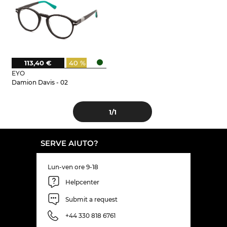
113,40 €
40 %
EYO
Damion Davis - 02
1
/1
SERVE AIUTO?
Lun-ven ore 9-18
Helpcenter
Submit a request
+44 330 818 6761