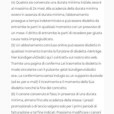
(4) Qualora sia convenuta una durata minima iniziale, essa è
al massimo di 24 mesi. Alla scadenza della durata minima
ovvero in assenza di durata minima, l'abbonamento
prosegue a tempo indeterminato e può essere disdetto da
entrambe le parti in qualsiasi momento con un preavviso di
un mese. Il diritto di entrambe le parti di recedere per giusta
causa resta impregiudicato.
(5) Un abbonamento concluso online può essere disdetto in
qualsiasi momento tramite la funzione di disdetta «Verträge
hier kündigen»/«Disdici qui i contratti» sul nostro sito web.
Tramite una pagina di conferma Lei trasmette la disdetta in
modo vincolante con il pulsante «jetzt kündigen»/«disdici
ora». Le confermiamo senza indugio su un supporto durevole
(ad es. per e-mail) il ricevimento e il momento della Sua
disdetta nonché la fine del contratto.
(6) Il canone convenuto è fisso, in presenza di una durata
minima, almeno fino alla scadenza della stessa. I prezzi
promozionali o di lancio valgono solo per i primi periodi di
fatturazione a tal fine indicati. Possiamo modificare i canoni