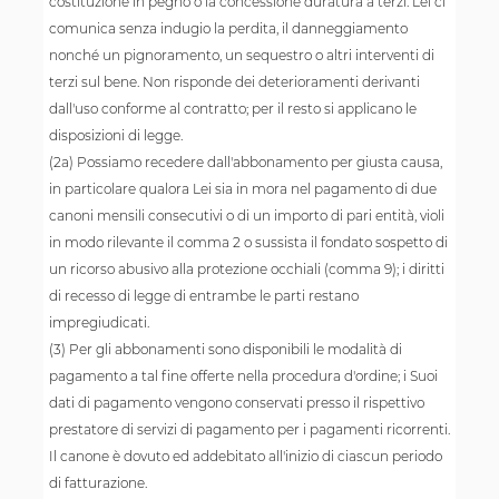
costituzione in pegno o la concessione duratura a terzi. Lei ci
comunica senza indugio la perdita, il danneggiamento
nonché un pignoramento, un sequestro o altri interventi di
terzi sul bene. Non risponde dei deterioramenti derivanti
dall'uso conforme al contratto; per il resto si applicano le
disposizioni di legge.
(2a) Possiamo recedere dall'abbonamento per giusta causa,
in particolare qualora Lei sia in mora nel pagamento di due
canoni mensili consecutivi o di un importo di pari entità, violi
in modo rilevante il comma 2 o sussista il fondato sospetto di
un ricorso abusivo alla protezione occhiali (comma 9); i diritti
di recesso di legge di entrambe le parti restano
impregiudicati.
(3) Per gli abbonamenti sono disponibili le modalità di
pagamento a tal fine offerte nella procedura d'ordine; i Suoi
dati di pagamento vengono conservati presso il rispettivo
prestatore di servizi di pagamento per i pagamenti ricorrenti.
Il canone è dovuto ed addebitato all'inizio di ciascun periodo
di fatturazione.