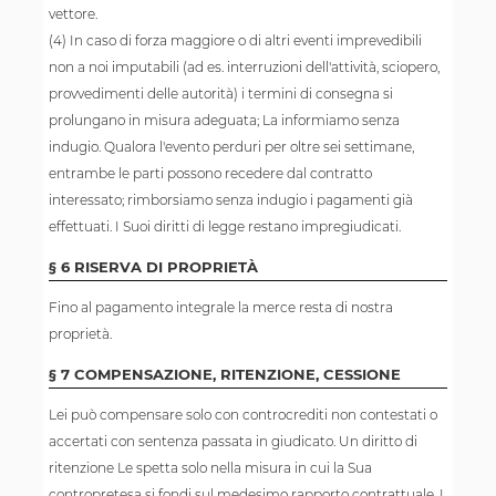
vettore.
(4) In caso di forza maggiore o di altri eventi imprevedibili
non a noi imputabili (ad es. interruzioni dell'attività, sciopero,
provvedimenti delle autorità) i termini di consegna si
prolungano in misura adeguata; La informiamo senza
indugio. Qualora l'evento perduri per oltre sei settimane,
entrambe le parti possono recedere dal contratto
interessato; rimborsiamo senza indugio i pagamenti già
effettuati. I Suoi diritti di legge restano impregiudicati.
§ 6 RISERVA DI PROPRIETÀ
Fino al pagamento integrale la merce resta di nostra
proprietà.
§ 7 COMPENSAZIONE, RITENZIONE, CESSIONE
Lei può compensare solo con controcrediti non contestati o
accertati con sentenza passata in giudicato. Un diritto di
ritenzione Le spetta solo nella misura in cui la Sua
contropretesa si fondi sul medesimo rapporto contrattuale. I