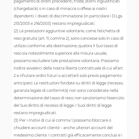
pagamento di ordini precedenti, frode, storni ingiustificati
(chargeback) o in caso di minacce o offese ai nostri
dipendenti. I divieti di discriminazione (in particolare i D.Lgs.
215/2003 e 216/2003) restano impregiudicati.
(2) Le prestazioni aggiuntive volontarie, come l'etichetta di
reso gratuita (art. 11, comma 2), sono concesse solo in caso di
utilizzo conforme alla destinazione; qualora il Suo tasso di
reso sia notevolmente superiore alla misura usuale,
possiamo escludere tale prestazione volontaria. Possiamo
inoltre avvalerci della nostra libertà contrattuale di cui all'art.
2 e rifiutare ordini futuri o accettarli solo previo pagamento
anticipato. Le restituzioni fondate su diritti di legge (recesso,
garanzia legale di conformità) non sono considerate nella
determinazione del tasso di reso; non sanzioniamo l'esercizio
del Suo diritto di recesso di legge. I Suoi diritti di legge
restano impregiudicati.
(3) Per i motivi di cui al comma 1 possiamo bloccare o
chiudere account cliente – anche ulteriori account del
medesimo cliente. I contratti già efficacemente conclusi e i