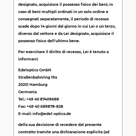
designato, acquisisce il possesso fisico dei beni; in
caso di beni multipli ordinati in un solo ordine e
consegnati separatamente, il periodo di recesso
scade dopo 14 giorni dal giorno in cui Lei o un terzo,
diverso dal vettore e da Lei designato, acquisisce il
possesso fisico dell'ultimo bene.
Per esercitare il diritto di recesso, Lei è tenuto a
informarci
Edeloptics GmbH
Straßenbahnring 19a
20251 Hamburg
Germania
Tel.: +49 40 87409688
Fax: +49 40 689878-828
E-mail: info@edel-optics.de
della sua decisione di recedere dal presente
contratto tramite una dichiarazione esplicita (ad