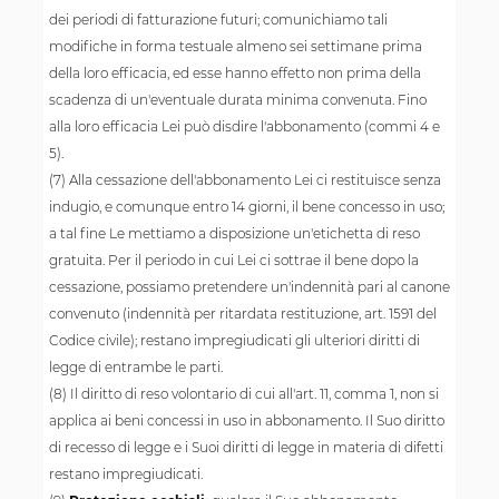
dei periodi di fatturazione futuri; comunichiamo tali
modifiche in forma testuale almeno sei settimane prima
della loro efficacia, ed esse hanno effetto non prima della
scadenza di un'eventuale durata minima convenuta. Fino
alla loro efficacia Lei può disdire l'abbonamento (commi 4 e
5).
(7) Alla cessazione dell'abbonamento Lei ci restituisce senza
indugio, e comunque entro 14 giorni, il bene concesso in uso;
a tal fine Le mettiamo a disposizione un'etichetta di reso
gratuita. Per il periodo in cui Lei ci sottrae il bene dopo la
cessazione, possiamo pretendere un'indennità pari al canone
convenuto (indennità per ritardata restituzione, art. 1591 del
Codice civile); restano impregiudicati gli ulteriori diritti di
legge di entrambe le parti.
(8) Il diritto di reso volontario di cui all'art. 11, comma 1, non si
applica ai beni concessi in uso in abbonamento. Il Suo diritto
di recesso di legge e i Suoi diritti di legge in materia di difetti
restano impregiudicati.