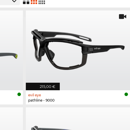
215,00 €
evil eye
pathline - 9000