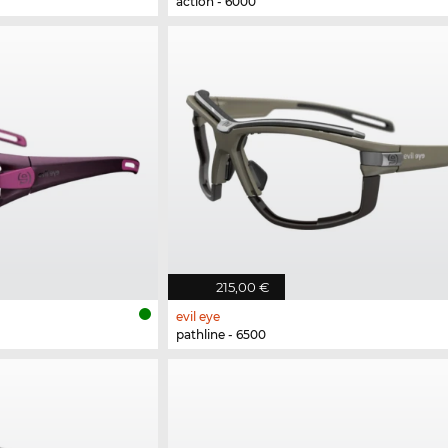
action - 6000
215,00 €
evil eye
pathline - 6500