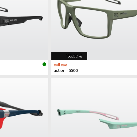
155,00 €
evil eye
action - 5500