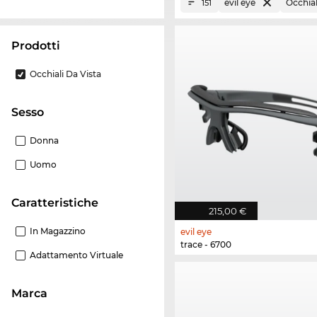
evil eye
Occhial
151
Prodotti
Occhiali Da Vista
Sesso
Donna
Uomo
Caratteristiche
215,00 €
In Magazzino
evil eye
trace - 6700
Adattamento Virtuale
Marca