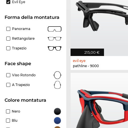
Evil Eye
forma della montatura
Panorama
Rettangolare
Trapezio
215,00 €
evil eye
Face shape
pathline - 9000
Viso Rotondo
A Trapezio
Colore montatura
Nero
Blu