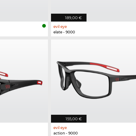
189,00 €
evil eye
elate - 9000
155,00 €
evil eye
action - 9000