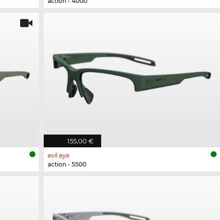
action - 4000
155,00 €
evil eye
action - 5500