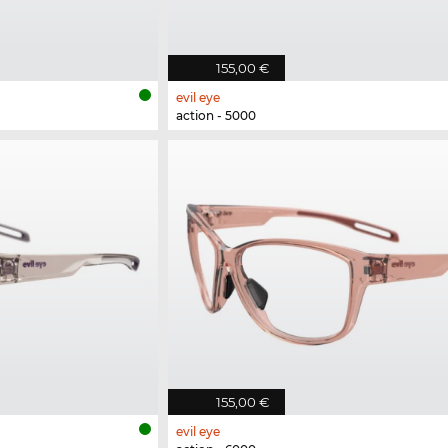
155,00 €
evil eye
action - 5000
155,00 €
evil eye