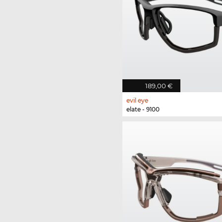
189,00 €
evil eye
elate - 9100