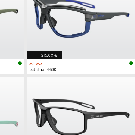
215,00 €
evil eye
pathline - 6600