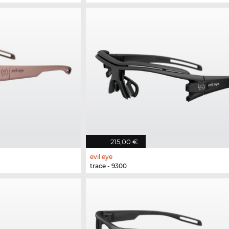
215,00 €
evil eye
trace - 9300