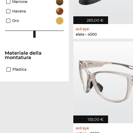
Marrone
Havana
265,00 €
Oro
evil eye
elate - 4500
Materiale della
montatura
Plastica
155,00 €
evil eye