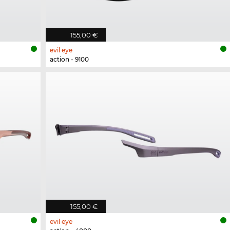
155,00 €
evil eye
action - 9100
155,00 €
evil eye