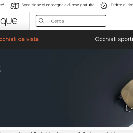
te!
Spedizione di consegna e di reso gratuite
Diritto di r
chiali da vista
Occhiali sporti
E