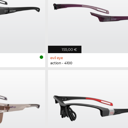
155,00 €
evil eye
action - 4100