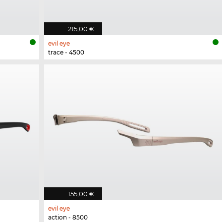
215,00 €
evil eye
trace - 4500
155,00 €
evil eye
action - 8500