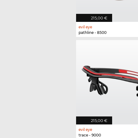
215,00 €
evil eye
pathline - 8500
215,00 €
evil eye
trace - 9000