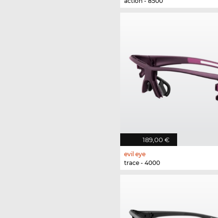
action - 8500
189,00 €
evil eye
trace - 4000