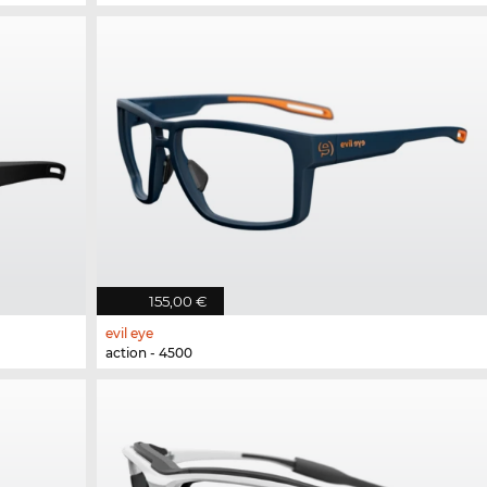
155,00 €
evil eye
action - 4500