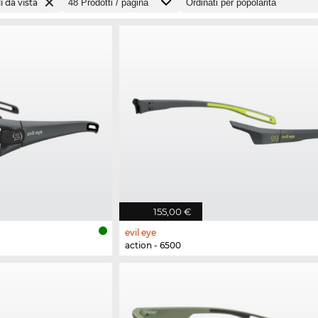
i da vista
155,00 €
evil eye
action - 6500