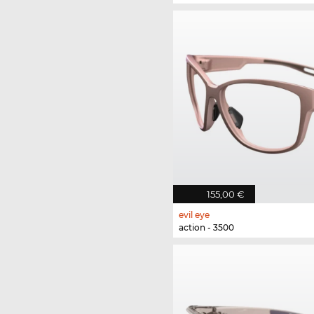
155,00 €
evil eye
action - 3500