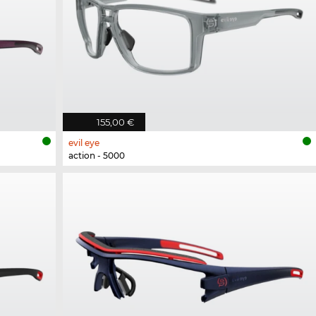
155,00 €
evil eye
action - 5000