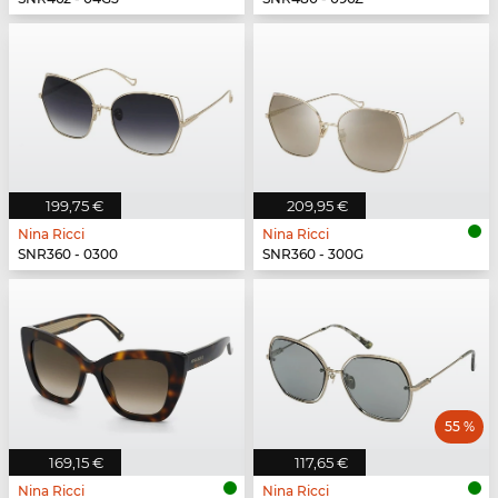
199,75 €
209,95 €
Nina Ricci
Nina Ricci
SNR360 - 0300
SNR360 - 300G
55 %
169,15 €
117,65 €
Nina Ricci
Nina Ricci