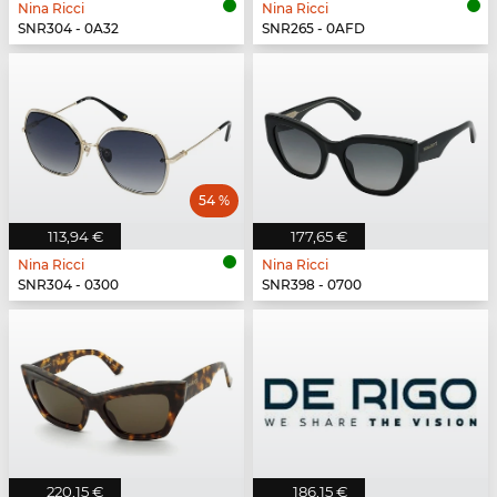
Nina Ricci
Nina Ricci
SNR304 - 0A32
SNR265 - 0AFD
54 %
113,94 €
177,65 €
Nina Ricci
Nina Ricci
SNR304 - 0300
SNR398 - 0700
220,15 €
186,15 €