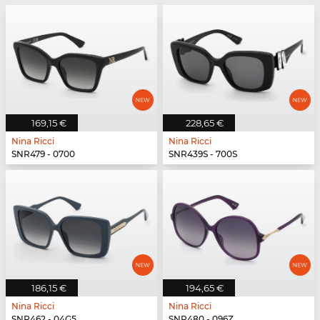
169,15 €
228,65 €
Nina Ricci
Nina Ricci
SNR479 - 0700
SNR439S - 700S
186,15 €
194,65 €
Nina Ricci
Nina Ricci
SNR462 - 04G5
SNR480 - 096Z