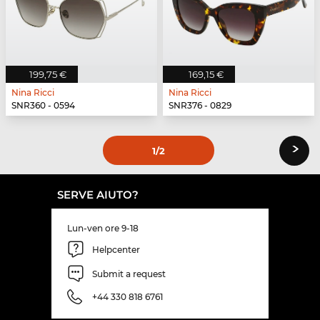
199,75 €
169,15 €
Nina Ricci
Nina Ricci
SNR360 - 0594
SNR376 - 0829
›
1
/2
SERVE AIUTO?
Lun-ven ore 9-18
Helpcenter
Submit a request
+44 330 818 6761