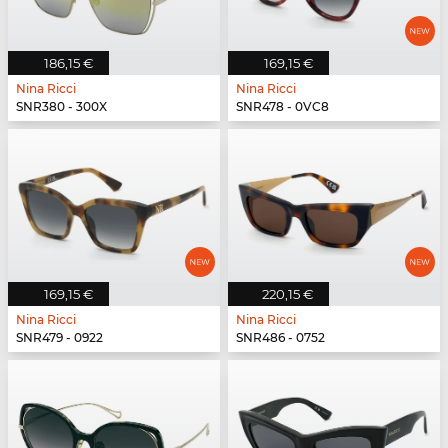
186,15 €
169,15 €
Nina Ricci
Nina Ricci
SNR380 - 300X
SNR478 - 0VC8
169,15 €
220,15 €
Nina Ricci
Nina Ricci
SNR479 - 0922
SNR486 - 0752