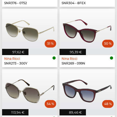
SNR376 - 0752
SNR304 - 8FEX
51 %
50 %
97,62 €
95,39 €
Nina Ricci
Nina Ricci
SNR273 - 300Y
SNR269 - 099N
54 %
48 %
113,94 €
89,46 €