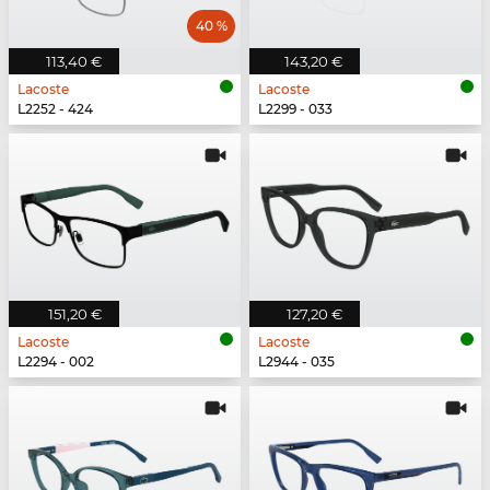
40 %
113,40 €
143,20 €
Lacoste
Lacoste
L2252 - 424
L2299 - 033
151,20 €
127,20 €
Lacoste
Lacoste
L2294 - 002
L2944 - 035