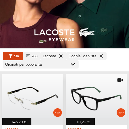
Sía
Lacoste
Occhiali da vista
280
143,20 €
111,20 €