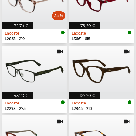
54 %
72,74 €
79,20 €
Lacoste
Lacoste
L2863 - 219
L3661 - 615
143,20 €
127,20 €
Lacoste
Lacoste
L2298 - 275
L2944 - 210