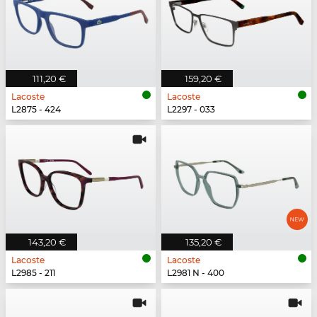
111,20 €
159,20 €
Lacoste
Lacoste
L2875 - 424
L2297 - 033
143,20 €
135,20 €
Lacoste
Lacoste
L2985 - 211
L2981 N - 400