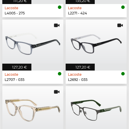
111,20 €
135,20 €
Lacoste
Lacoste
L4005 - 275
L2271 - 424
127,20 €
127,20 €
Lacoste
Lacoste
L2707 - 035
L2692 - 035