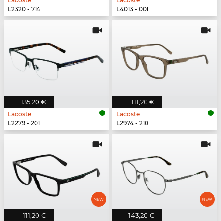
Lacoste
Lacoste
L2320 - 714
L4013 - 001
135,20 €
111,20 €
Lacoste
Lacoste
L2279 - 201
L2974 - 210
111,20 €
143,20 €