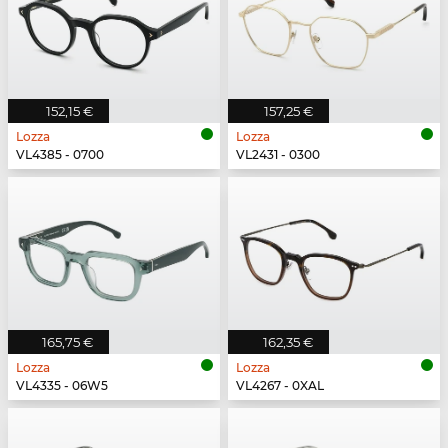
152,15 €
157,25 €
Lozza
Lozza
VL4385 - 0700
VL2431 - 0300
165,75 €
162,35 €
Lozza
Lozza
VL4335 - 06W5
VL4267 - 0XAL