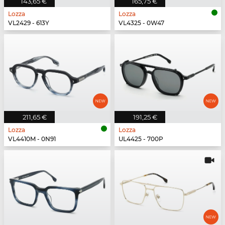
143,65 €
165,75 €
Lozza
Lozza
VL2429 - 613Y
VL4325 - 0W47
211,65 €
191,25 €
Lozza
Lozza
VL4410M - 0N91
UL4425 - 700P