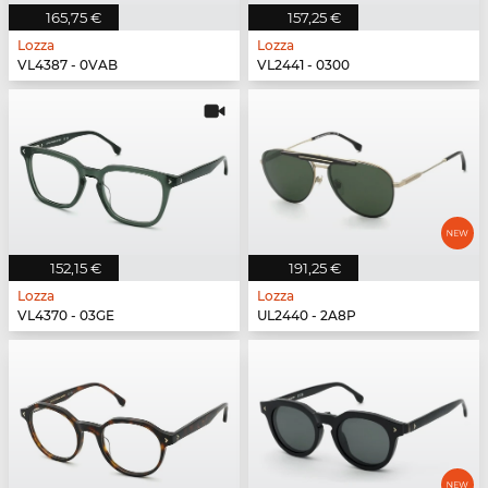
165,75 €
157,25 €
Lozza
Lozza
VL4387 - 0VAB
VL2441 - 0300
152,15 €
191,25 €
Lozza
Lozza
VL4370 - 03GE
UL2440 - 2A8P