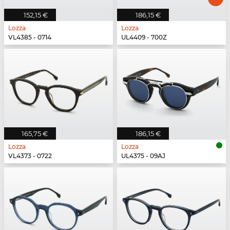
152,15 €
186,15 €
Lozza
Lozza
VL4385 - 0714
UL4409 - 700Z
165,75 €
186,15 €
Lozza
Lozza
VL4373 - 0722
UL4375 - 09AJ