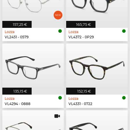
157,25 €
165,75 €
Lozza
Lozza
VL2451 - 0579
VL4372 - 0P29
135,15 €
152,15 €
Lozza
Lozza
VL4294 - 0888
VL4331 - 0722