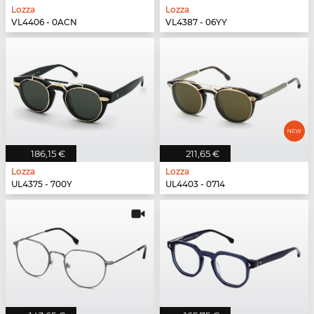
Lozza
Lozza
VL4406 - 0ACN
VL4387 - 06YY
186,15 €
211,65 €
Lozza
Lozza
UL4375 - 700Y
UL4403 - 0714