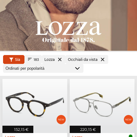
Sía
Lozza
Occhiali da vista
183
152,15 €
220,15 €