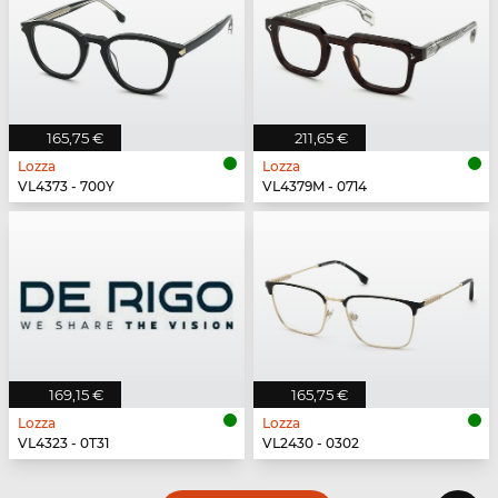
165,75 €
211,65 €
Lozza
Lozza
VL4373 - 700Y
VL4379M - 0714
169,15 €
165,75 €
Lozza
Lozza
VL4323 - 0T31
VL2430 - 0302