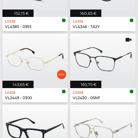
152,15 €
160,65 €
Lozza
Lozza
VL4385 - 0955
VL4346 - TA2Y
143,65 €
165,75 €
Lozza
Lozza
VL2449 - 0300
VL2430 - 0SNF