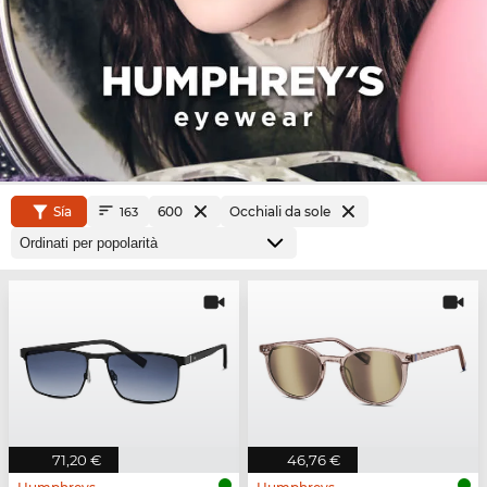
Sía
600
Occhiali da sole
163
71,20 €
46,76 €