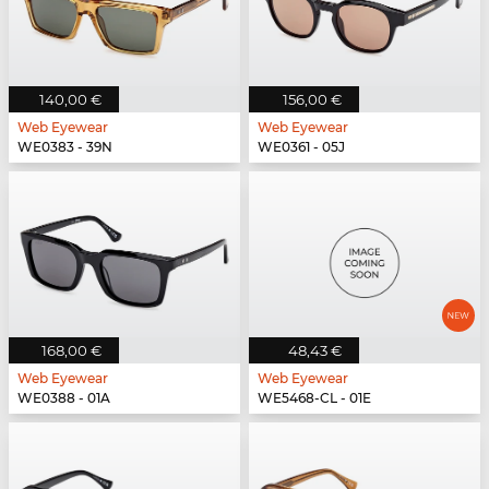
140,00 €
156,00 €
Web Eyewear
Web Eyewear
WE0383 - 39N
WE0361 - 05J
168,00 €
48,43 €
Web Eyewear
Web Eyewear
WE0388 - 01A
WE5468-CL - 01E