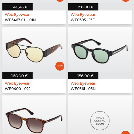
48,43 €
156,00 €
Web Eyewear
Web Eyewear
WE5467-CL - 01N
WE0395 - 15E
168,00 €
156,00 €
Web Eyewear
Web Eyewear
WE0400 - 02J
WE0361 - 05N