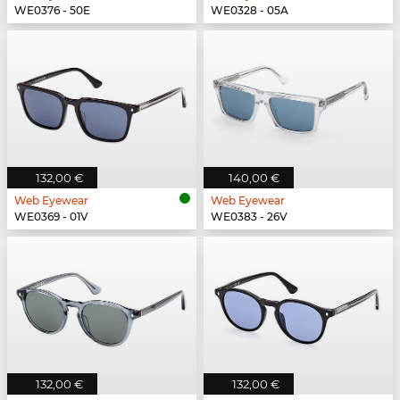
WE0376 - 50E
WE0328 - 05A
132,00 €
140,00 €
Web Eyewear
Web Eyewear
WE0369 - 01V
WE0383 - 26V
132,00 €
132,00 €