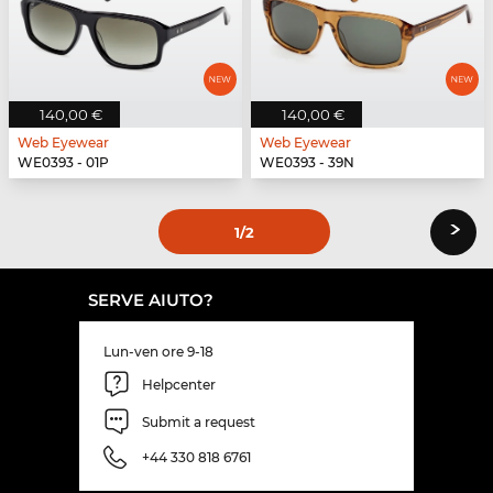
140,00 €
140,00 €
Web Eyewear
Web Eyewear
WE0393 - 01P
WE0393 - 39N
›
1
/2
SERVE AIUTO?
Lun-ven ore 9-18
Helpcenter
Submit a request
+44 330 818 6761