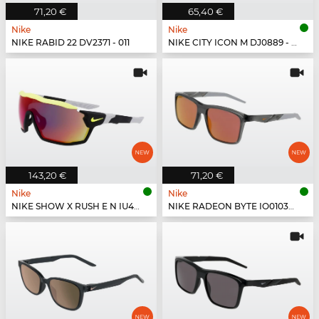
71,20 €
65,40 €
Nike
Nike
NIKE RABID 22 DV2371 - 011
NIKE CITY ICON M DJ0889 - 664
143,20 €
71,20 €
Nike
Nike
NIKE SHOW X RUSH E N IU4697X - 010
NIKE RADEON BYTE IO0103X - 084