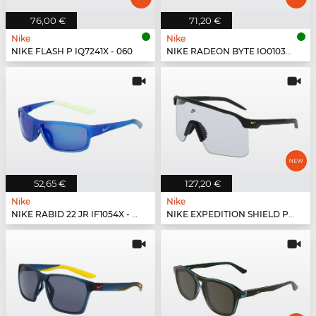
76,00 €
71,20 €
Nike
Nike
NIKE FLASH P IQ7241X - 060
NIKE RADEON BYTE IO0103X - 010
52,65 €
127,20 €
Nike
Nike
NIKE RABID 22 JR IF1054X - 480
NIKE EXPEDITION SHIELD PH IR4361X - 010