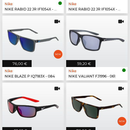
Nike
Nike
NIKE RABID 22 JR IF1054X - 355
NIKE RABID 22 JR IF1054X - 492
76,00 €
59,20 €
Nike
Nike
NIKE BLAZE P IQ7183X - 084
NIKE VALIANT FJ1996 - 061