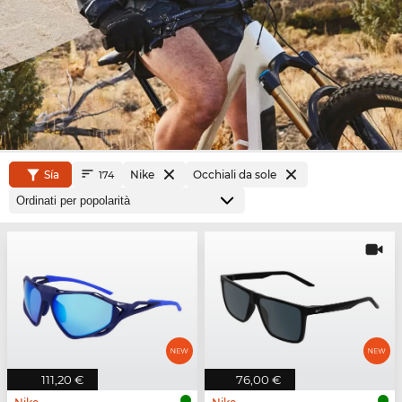
Sía
Nike
Occhiali da sole
174
111,20 €
76,00 €