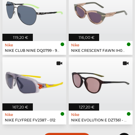
119,20 €
116,00 €
Nike
Nike
NIKE CLUB NINE DQ0799 - 993
NIKE CRESCENT FAWN IH0918X - 200
167,20 €
127,20 €
Nike
Nike
NIKE FLYFREE FV2387 - 012
NIKE EVOLUTION E DZ7361 - 220