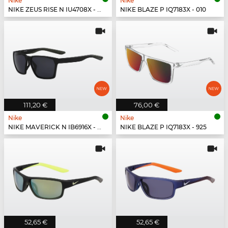
Nike
Nike
NIKE ZEUS RISE N IU4708X - 492
NIKE BLAZE P IQ7183X - 010
111,20 €
76,00 €
Nike
Nike
NIKE MAVERICK N IB6916X - 001
NIKE BLAZE P IQ7183X - 925
52,65 €
52,65 €