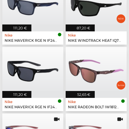
111,20 €
87,20 €
Nike
Nike
NIKE MAVERICK RGE N IF2488X - 410
NIKE WINDTRACK HEAT IQ7245X - 011
111,20 €
52,65 €
Nike
Nike
NIKE MAVERICK RGE N IF2488X - 010
NIKE RADEON BOLT IW1812X - 555