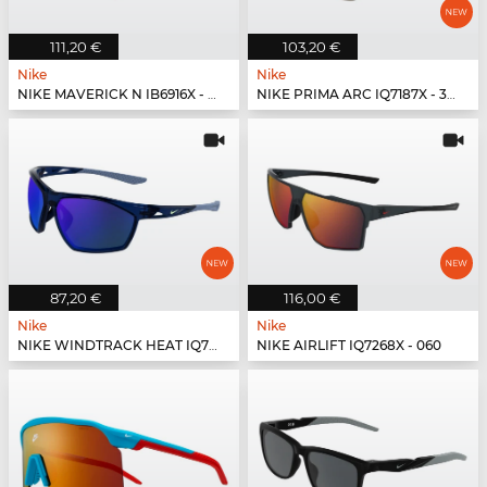
111,20 €
103,20 €
Nike
Nike
NIKE MAVERICK N IB6916X - 440
NIKE PRIMA ARC IQ7187X - 333
87,20 €
116,00 €
Nike
Nike
NIKE WINDTRACK HEAT IQ7245X - 410
NIKE AIRLIFT IQ7268X - 060