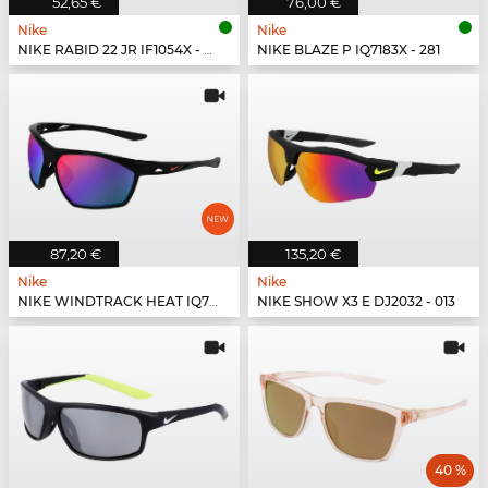
52,65 €
76,00 €
Nike
Nike
NIKE RABID 22 JR IF1054X - 010
NIKE BLAZE P IQ7183X - 281
87,20 €
135,20 €
Nike
Nike
NIKE WINDTRACK HEAT IQ7245X - 010
NIKE SHOW X3 E DJ2032 - 013
40 %