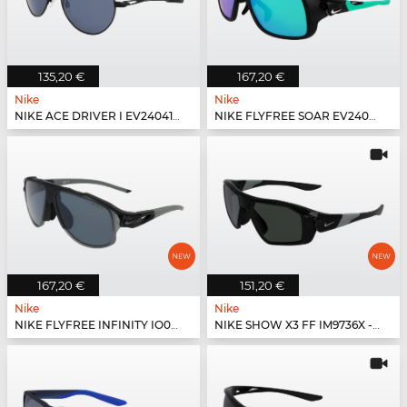
135,20 €
167,20 €
Nike
Nike
NIKE ACE DRIVER I EV24041 - 010
NIKE FLYFREE SOAR EV24001 - 011
167,20 €
151,20 €
Nike
Nike
NIKE FLYFREE INFINITY IO0099X - 010
NIKE SHOW X3 FF IM9736X - 010