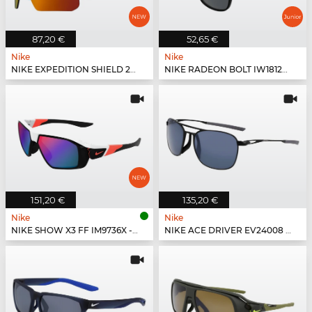
87,20 €
52,65 €
Nike
Nike
NIKE EXPEDITION SHIELD 26 IO1465X - 366
NIKE RADEON BOLT IW1812X - 010
151,20 €
135,20 €
Nike
Nike
NIKE SHOW X3 FF IM9736X - 100
NIKE ACE DRIVER EV24008 - 010