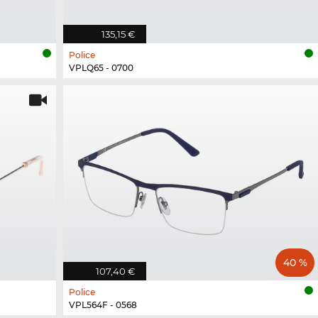
135,15 €
Police
VPLQ65 - 0700
40 %
107,40 €
Police
VPL564F - 0568