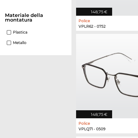
148,75 €
Materiale della
montatura
Police
VPLR62 - 0752
Plastica
Metallo
148,75 €
Police
VPLQ71 - 0509