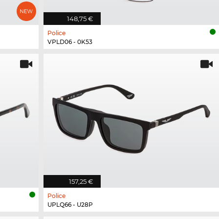
148,75 €
Police
VPLD06 - 0K53
157,25 €
Police
UPLQ66 - U28P