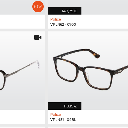
148,75 €
Police
VPLR62 - 0700
118,15 €
Police
VPLN81 - 04BL