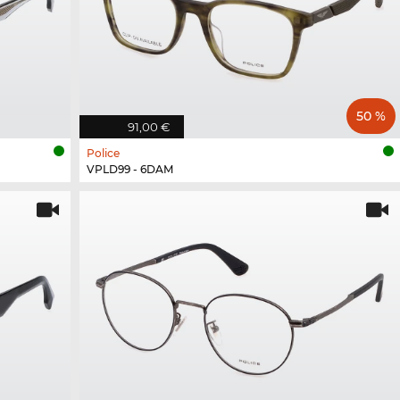
50 %
91,00 €
Police
VPLD99 - 6DAM