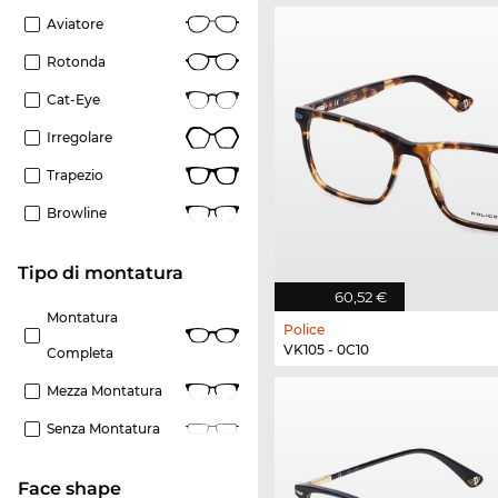
Aviatore
Rotonda
Cat-Eye
Irregolare
Trapezio
Browline
Tipo di montatura
60,52 €
Montatura
Police
VK105 - 0C10
Completa
Mezza Montatura
Senza Montatura
Face shape