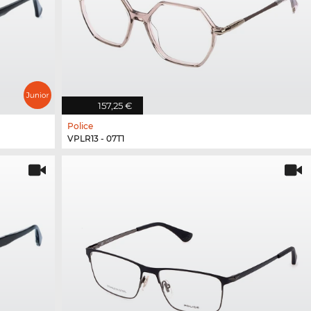
157,25 €
Police
VPLR13 - 07T1