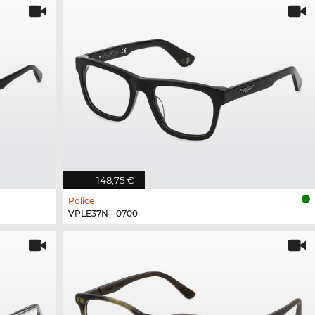
148,75 €
Police
VPLE37N - 0700