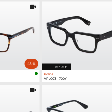
45 %
157,25 €
Police
VPLQ73 - 700Y