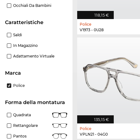
Occhiali Da Bambini
118,15 €
Caratteristiche
Police
V1973 - 0U28
Saldi
In Magazzino
Adattamento Virtuale
Marca
Police
forma della montatura
Quadrata
135,15 €
Rettangolare
Police
VPLN21 - 04G0
Pantos