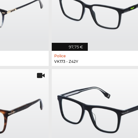
97,75 €
Police
VK173 - Z42Y