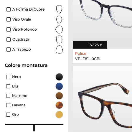
A Forma Di Cuore
Viso Ovale
Viso Rotondo
Quadrata
157,25 €
A Trapezio
Police
VPLF81 - 0GBL
Colore montatura
Nero
Blu
Marrone
Havana
Oro