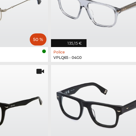
50 %
135,15 €
Police
VPLQ65 - 04G0