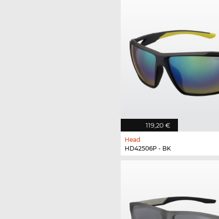
119,20 €
Head
HD42506P - BK