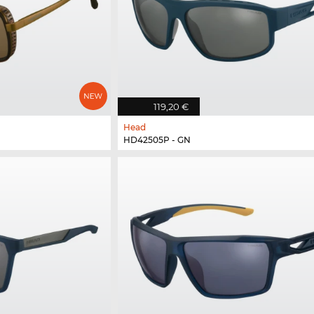
119,20 €
Head
HD42505P - GN