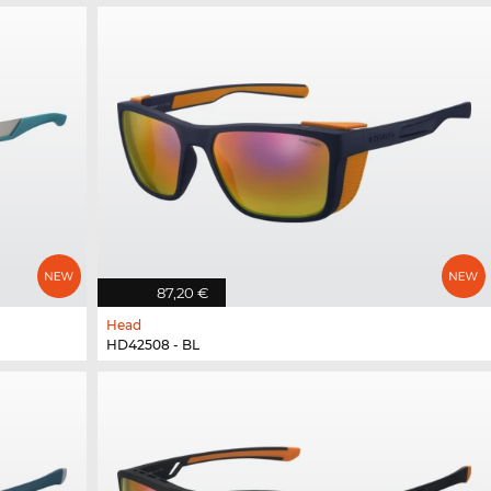
87,20 €
Head
HD42508 - BL