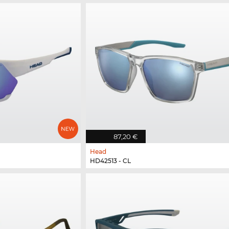
87,20 €
Head
HD42513 - CL