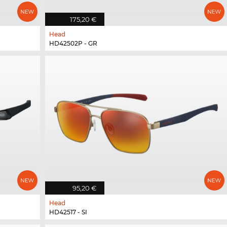
175,20 €
Head
HD42502P - GR
95,20 €
Head
HD42517 - SI