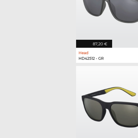
87,20 €
Head
HD42512 - GR