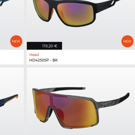
119,20 €
Head
HD42505P - BK