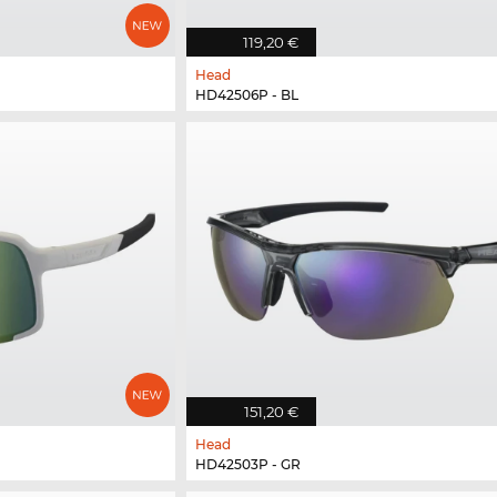
119,20 €
Head
HD42506P - BL
151,20 €
Head
HD42503P - GR