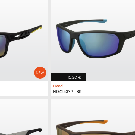
119,20 €
Head
HD42507P - BK