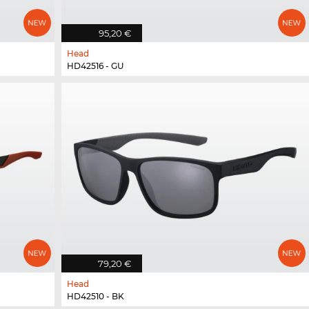
95,20 €
Head
HD42516 - GU
79,20 €
Head
HD42510 - BK