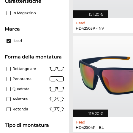
Caratteristiche
In Magazzino
151,20 €
Head
Marca
HD42503P - NV
Head
forma della montatura
Rettangolare
Panorama
Quadrata
Aviatore
Rotonda
119,20 €
Head
Tipo di montatura
HD42504P - BL