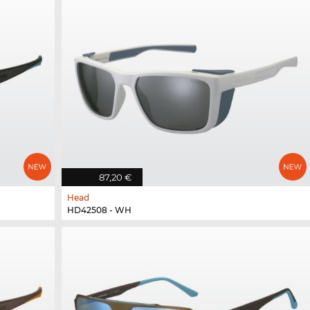
87,20 €
Head
HD42508 - WH