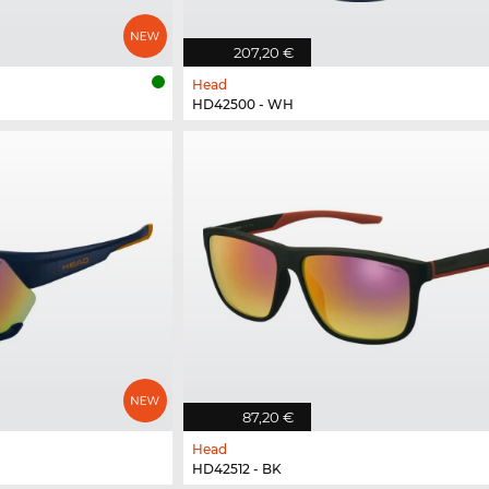
207,20 €
Head
HD42500 - WH
87,20 €
Head
HD42512 - BK