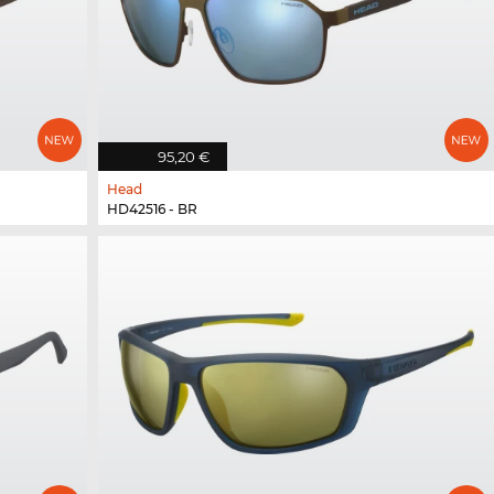
95,20 €
Head
HD42516 - BR