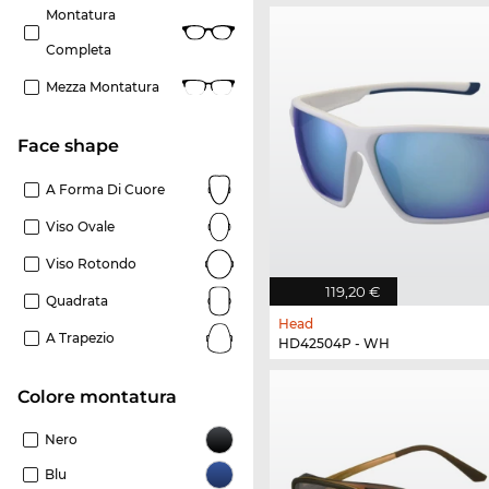
Montatura
Completa
Mezza Montatura
Face shape
A Forma Di Cuore
Viso Ovale
Viso Rotondo
119,20 €
Quadrata
Head
A Trapezio
HD42504P - WH
Colore montatura
Nero
Blu