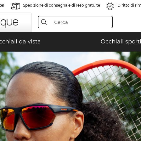
te!
Spedizione di consegna e di reso gratuite
Diritto di r
chiali da vista
Occhiali sporti