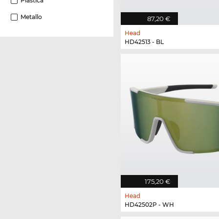
Plastica
Metallo
87,20 €
Head
HD42513 - BL
175,20 €
Head
HD42502P - WH