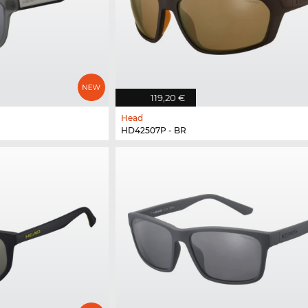
119,20 €
Head
HD42507P - BR