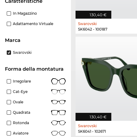
Caratteristiche
In Magazzino
130,40 €
Adattamento Virtuale
Swarovski
SK6042 - 100187
Marca
Swarovski
forma della montatura
Irregolare
Cat-Eye
Ovale
Quadrata
130,40 €
Rotonda
Swarovski
SK6041 - 102671
Aviatore