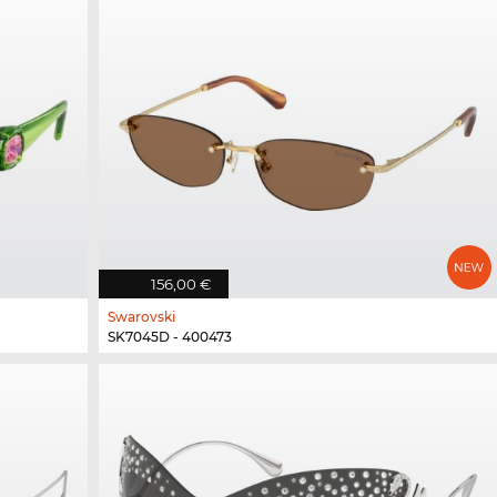
156,00 €
Swarovski
SK7045D - 400473