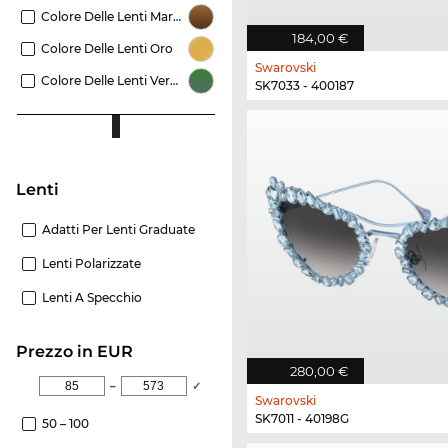
Colore Delle Lenti Marrone
184,00 €
Colore Delle Lenti Oro
Swarovski
Colore Delle Lenti Verde
SK7033 - 400187
Lenti
Adatti Per Lenti Graduate
Lenti Polarizzate
Lenti A Specchio
Prezzo in EUR
280,00 €
–
✓
Swarovski
SK7011 - 40198G
50 – 100