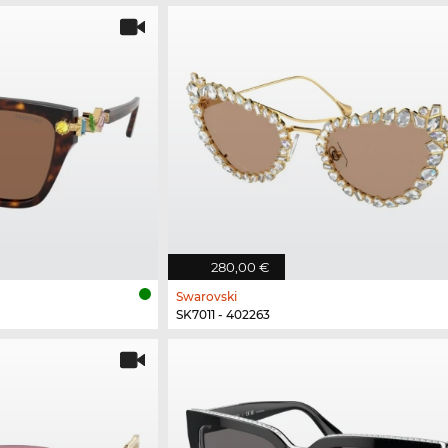
280,00 €
Swarovski
SK7011 - 402263