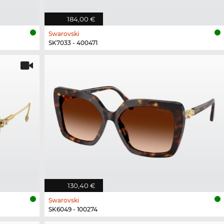
184,00 €
Swarovski
SK7033 - 400471
130,40 €
Swarovski
SK6049 - 100274