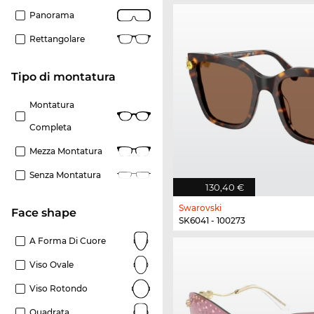
Panorama
Rettangolare
Tipo di montatura
Montatura
Completa
Mezza Montatura
Senza Montatura
130,40 €
Swarovski
Face shape
SK6041 - 100273
A Forma Di Cuore
Viso Ovale
Viso Rotondo
Quadrata