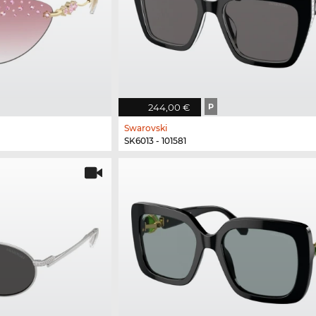
244,00 €
P
Swarovski
SK6013 - 101581