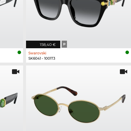
158,40 €
P
Swarovski
SK6041 - 1001T3