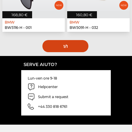
168,80 €
160,80 €
BMW
BMW
BW5116-H - 001
BW5091-H - 032
1
/1
SERVE AIUTO?
Lun-ven ore 9-18
Helpcenter
Submit a request
+44 330 818 6761