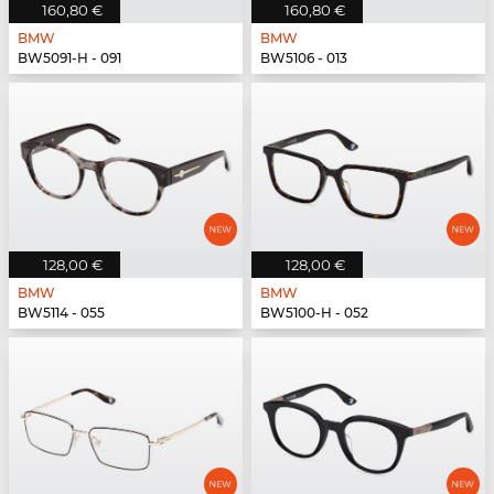
160,80 €
160,80 €
BMW
BMW
BW5091-H - 091
BW5106 - 013
128,00 €
128,00 €
BMW
BMW
BW5114 - 055
BW5100-H - 052