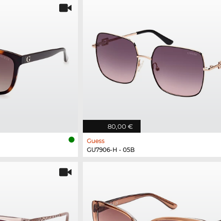
80,00 €
Guess
GU7906-H - 05B