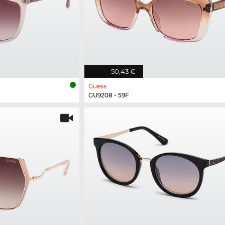
50,43 €
Guess
GU9208 - 59F