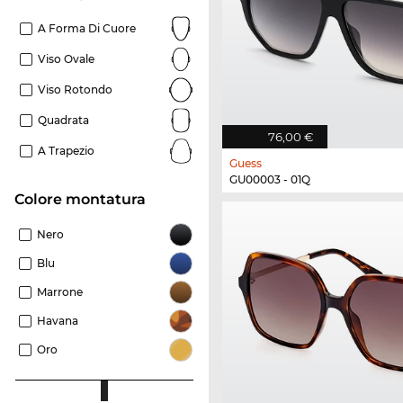
A Forma Di Cuore
Viso Ovale
Viso Rotondo
Quadrata
76,00 €
A Trapezio
Guess
GU00003 - 01Q
Colore montatura
Nero
Blu
Marrone
Havana
Oro