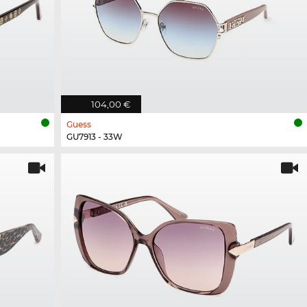
104,00 €
Guess
GU7913 - 33W