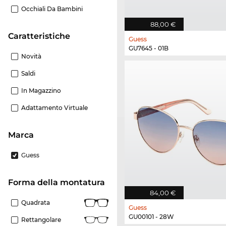
Occhiali Da Bambini
88,00 €
Caratteristiche
Guess
GU7645 - 01B
Novità
Saldi
In Magazzino
Adattamento Virtuale
Marca
Guess
forma della montatura
84,00 €
Quadrata
Guess
GU00101 - 28W
Rettangolare