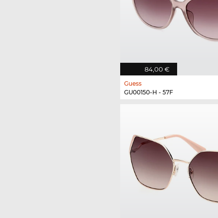
84,00 €
Guess
GU00150-H - 57F