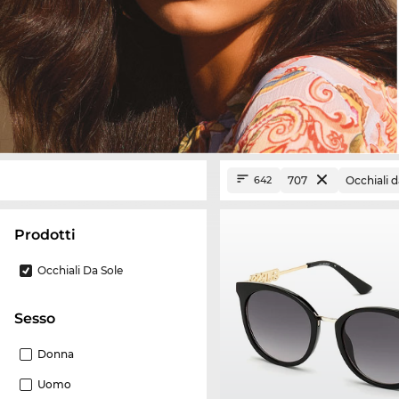
707
Occhiali d
642
Prodotti
Occhiali Da Sole
Sesso
Donna
Uomo