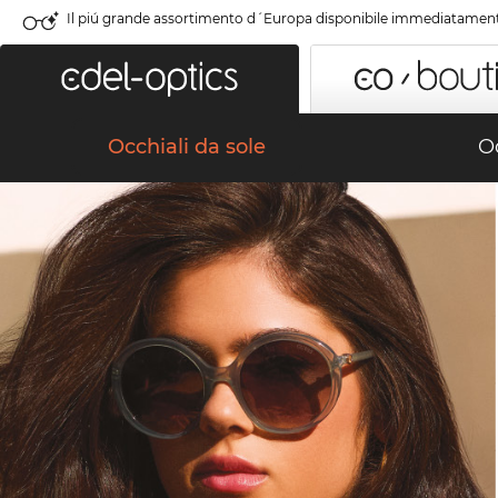
Il piú grande assortimento d´Europa disponibile immediatamen
Occhiali da sole
Oc