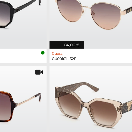
84,00 €
Guess
GU00101 - 32F