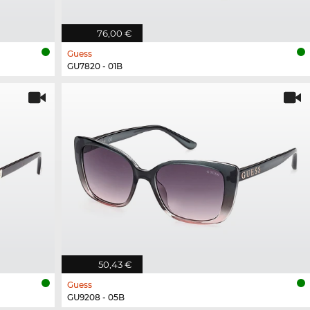
76,00 €
Guess
GU7820 - 01B
50,43 €
Guess
GU9208 - 05B