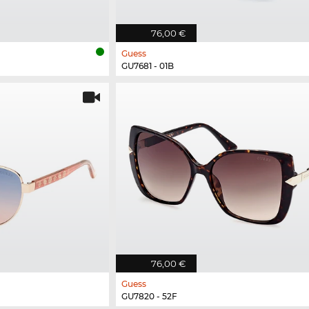
76,00 €
Guess
GU7681 - 01B
76,00 €
Guess
GU7820 - 52F