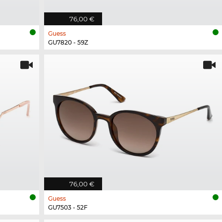
76,00 €
Guess
GU7820 - 59Z
76,00 €
Guess
GU7503 - 52F