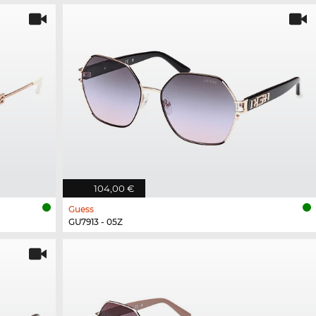
104,00 €
Guess
GU7913 - 05Z