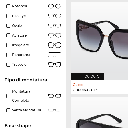
Rotonda
Cat-Eye
Ovale
Aviatore
Irregolare
Panorama
Trapezio
100,00 €
Tipo di montatura
Guess
GU00160 - 01B
Montatura
Completa
Senza Montatura
Face shape