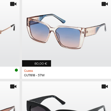
80,00 €
Guess
GU7818 - 57W