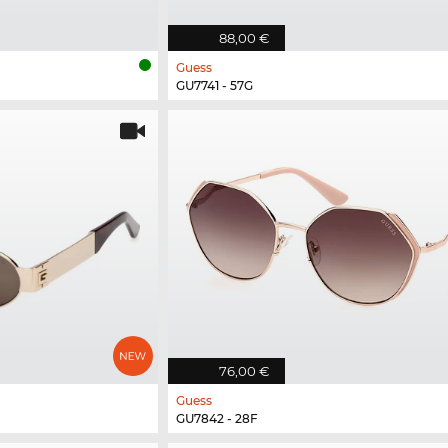
88,00 €
Guess
GU7741 - 57G
76,00 €
Guess
GU7842 - 28F