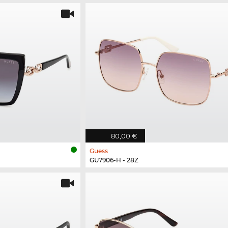
80,00 €
Guess
GU7906-H - 28Z