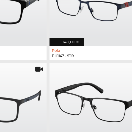
140,00 €
Polo
PH1147 - 9119