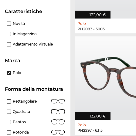
Caratteristiche
132,00 €
Novità
Polo
PH2083 - 5003
In Magazzino
Adattamento Virtuale
Marca
Polo
forma della montatura
Rettangolare
Quadrata
132,00 €
Pantos
Polo
PH2297 - 6315
Rotonda