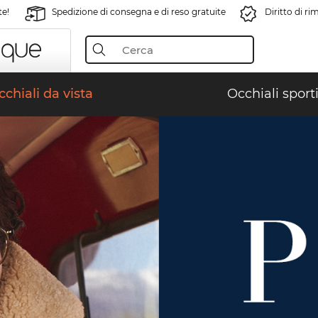
te!
Spedizione di consegna e di reso gratuite
Diritto di r
chiali da vista
Occhiali sporti