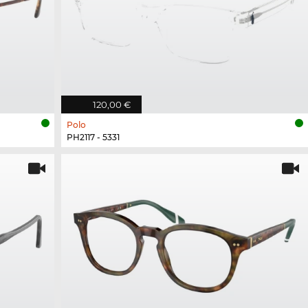
120,00 €
Polo
PH2117 - 5331