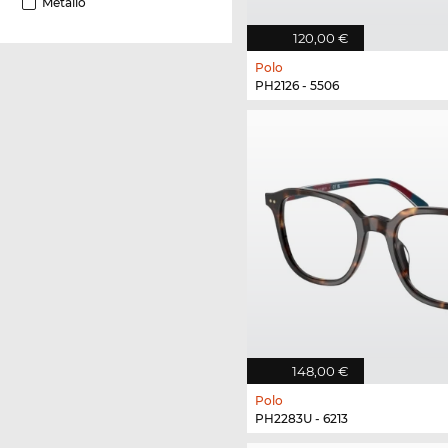
Metallo
120,00 €
Polo
PH2126 - 5506
148,00 €
Polo
PH2283U - 6213