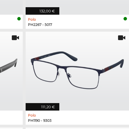
132,00 €
Polo
PH2267 - 5017
111,20 €
Polo
PH1190 - 9303