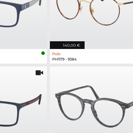
140,00 €
Polo
PH1179 - 9384