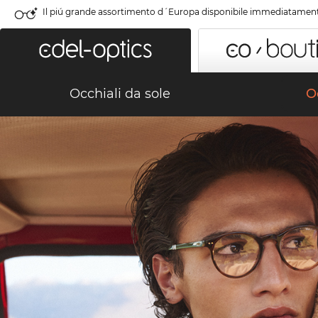
Il piú grande assortimento d´Europa disponibile immediatamen
Occhiali da sole
Oc