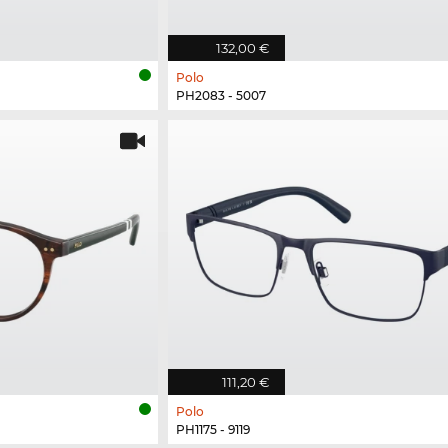
132,00 €
Polo
PH2083 - 5007
111,20 €
Polo
PH1175 - 9119