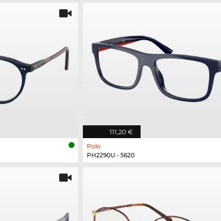
111,20 €
Polo
PH2290U - 5620