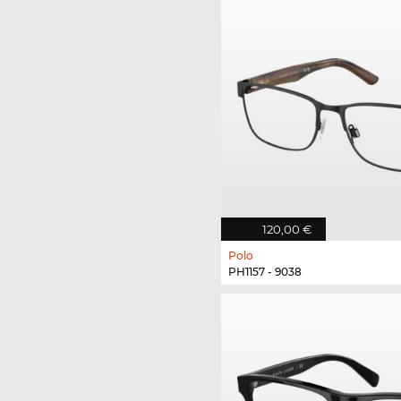
120,00 €
Polo
PH1157 - 9038