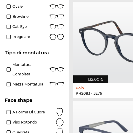
Ovale
Browline
Cat-Eye
Irregolare
Tipo di montatura
Montatura
Completa
132,00 €
Mezza Montatura
Polo
PH2083 - 5276
Face shape
A Forma Di Cuore
Viso Rotondo
Quadrata