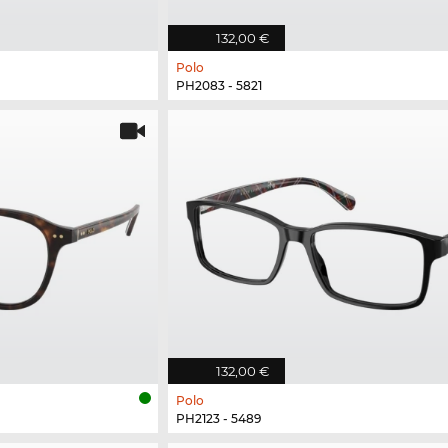
132,00 €
Polo
PH2083 - 5821
132,00 €
Polo
PH2123 - 5489