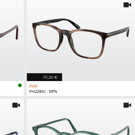
111,20 €
Polo
PH2281U - 5974