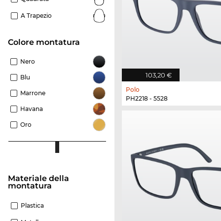
A Trapezio
Colore montatura
Nero
103,20 €
Blu
Polo
Marrone
PH2218 - 5528
Havana
Oro
Materiale della
montatura
Plastica