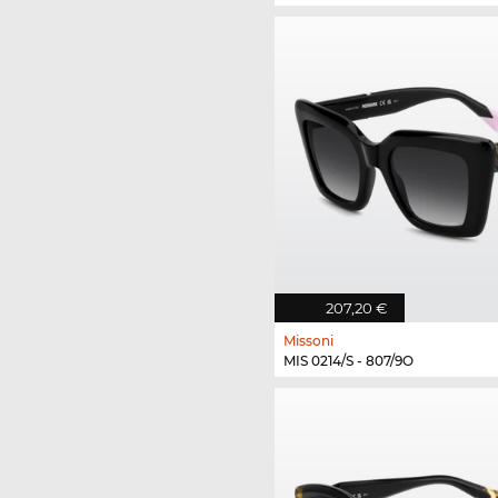
207,20 €
Missoni
MIS 0214/S - 807/9O