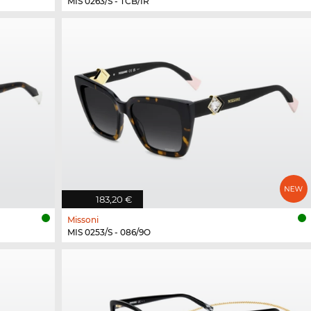
MIS 0263/S - TCB/IR
183,20 €
Missoni
MIS 0253/S - 086/9O