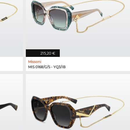
215,20 €
Missoni
MIS 0168/G/S - YQ3/IB