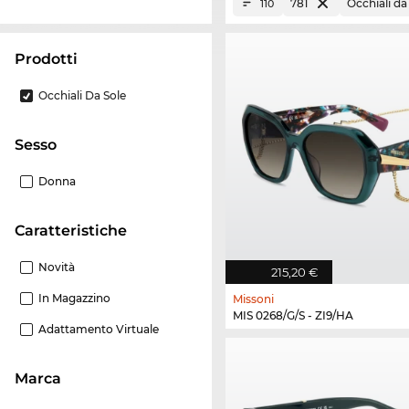
781
Occhiali da
110
Prodotti
Occhiali Da Sole
Sesso
Donna
Caratteristiche
Novità
215,20 €
In Magazzino
Missoni
MIS 0268/G/S - ZI9/HA
Adattamento Virtuale
Marca