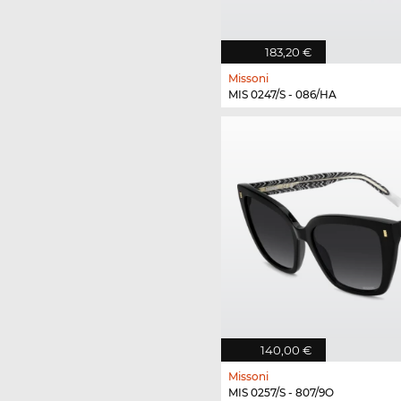
183,20 €
Missoni
MIS 0247/S - 086/HA
140,00 €
Missoni
MIS 0257/S - 807/9O