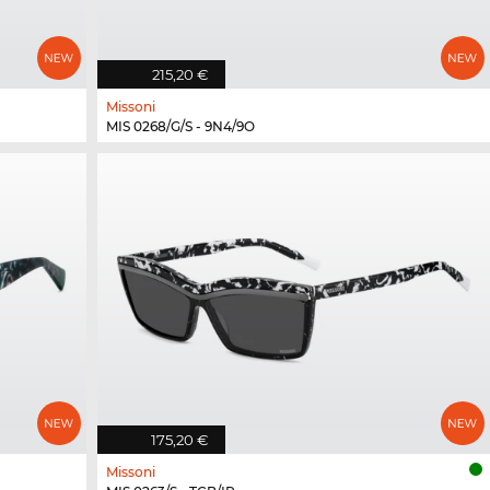
215,20 €
Missoni
MIS 0268/G/S - 9N4/9O
175,20 €
Missoni