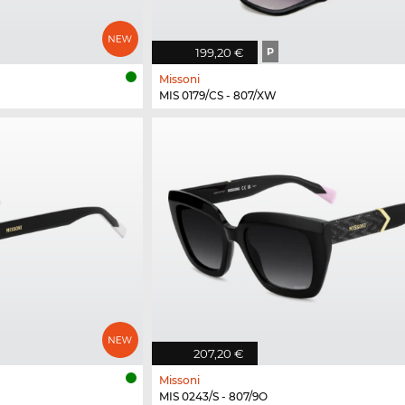
199,20 €
P
Missoni
MIS 0179/CS - 807/XW
207,20 €
Missoni
MIS 0243/S - 807/9O