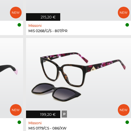
215,20 €
Missoni
MIS 0268/G/S - 807/PR
199,20 €
P
Missoni
MIS 0179/CS - 086/XW