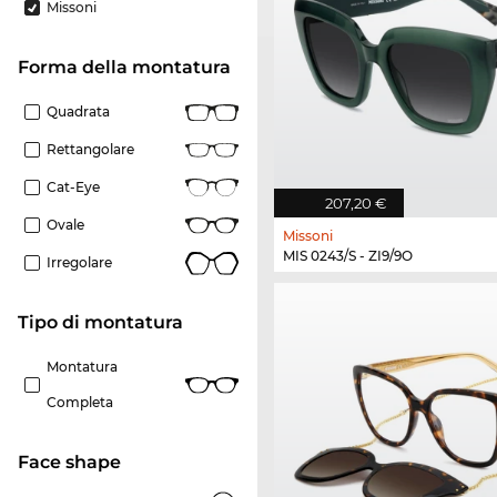
Missoni
forma della montatura
Quadrata
Rettangolare
Cat-Eye
207,20 €
Ovale
Missoni
MIS 0243/S - ZI9/9O
Irregolare
Tipo di montatura
Montatura
Completa
Face shape