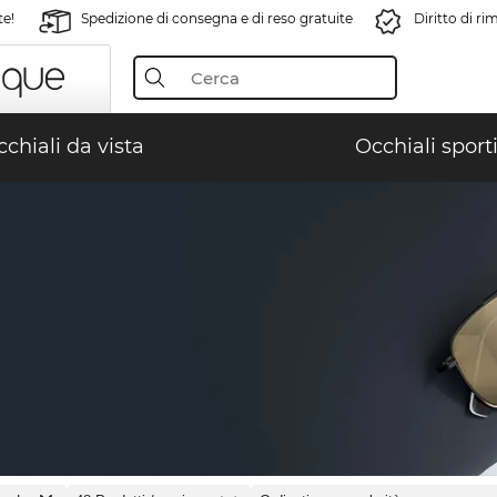
te!
Spedizione di consegna e di reso gratuite
Diritto di r
chiali da vista
Occhiali sporti