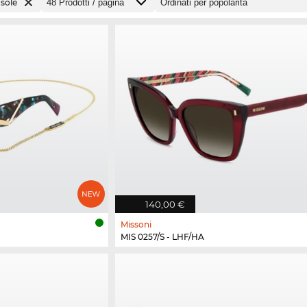
 sole
140,00 €
Missoni
MIS 0257/S - LHF/HA