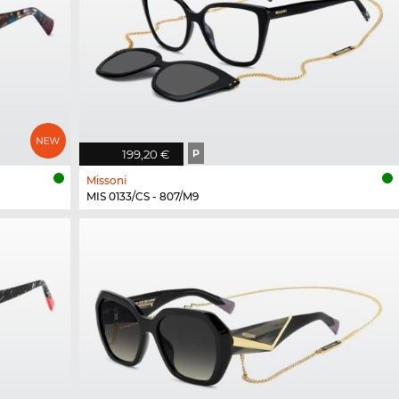
199,20 €
P
Missoni
MIS 0133/CS - 807/M9