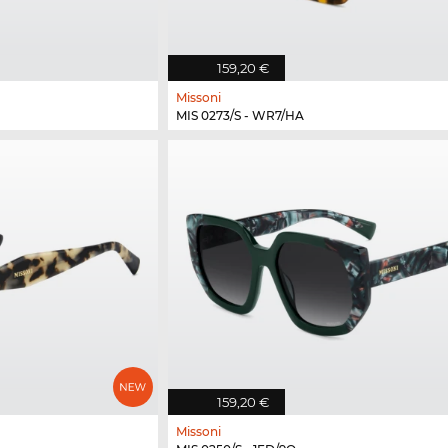
159,20 €
Missoni
MIS 0273/S - WR7/HA
159,20 €
Missoni