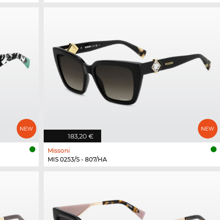
183,20 €
Missoni
MIS 0253/S - 807/HA