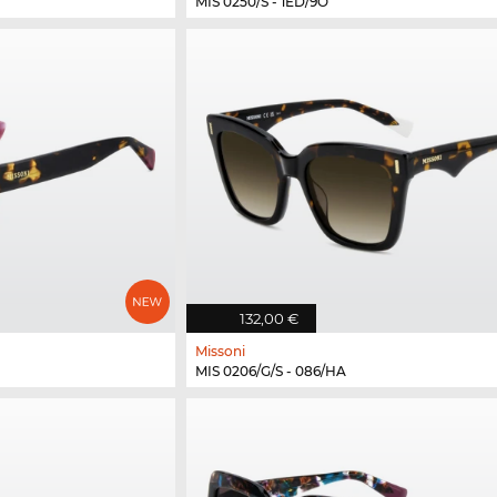
MIS 0250/S - 1ED/9O
132,00 €
Missoni
MIS 0206/G/S - 086/HA