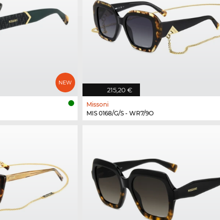
215,20 €
Missoni
MIS 0168/G/S - WR7/9O