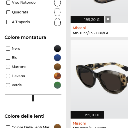
Viso Rotondo
Quadrata
199,20 €
P
A Trapezio
Missoni
MIS 0133/CS - 086/LA
Colore montatura
Nero
Blu
Marrone
Havana
Verde
159,20 €
Colore delle lenti
Missoni
Colore Delle Lenti Marrone