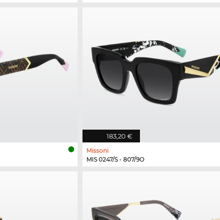
183,20 €
Missoni
MIS 0247/S - 807/9O