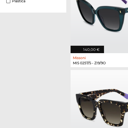
Plastica
140,00 €
Missoni
MIS 0257/S - ZI9/9O