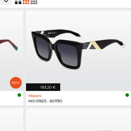
183,20 €
Missoni
MIS 0192/S - 807/9O