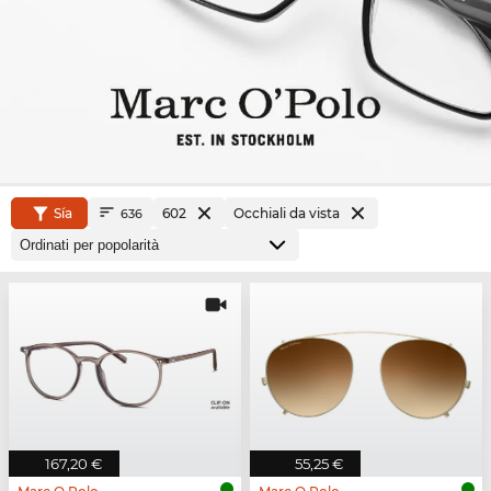
Sía
602
Occhiali da vista
636
167,20 €
55,25 €