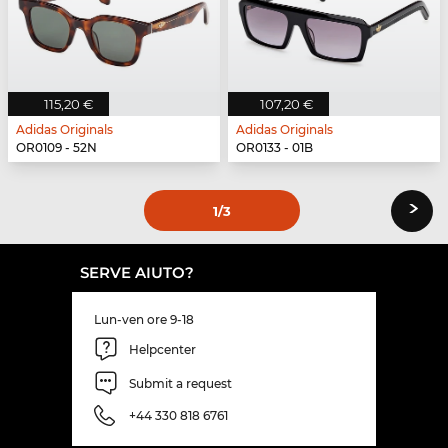
115,20 €
107,20 €
Adidas Originals
Adidas Originals
OR0109 - 52N
OR0133 - 01B
›
1
/3
SERVE AIUTO?
Lun-ven ore 9-18
Helpcenter
Submit a request
+44 330 818 6761