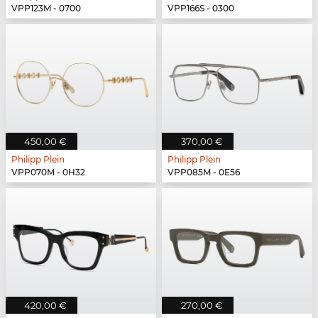
VPP123M - 0700
VPP166S - 0300
450,00 €
370,00 €
Philipp Plein
Philipp Plein
VPP070M - 0H32
VPP085M - 0E56
420,00 €
270,00 €