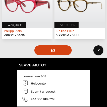
420,00 €
700,00 €
Philipp Plein
Philipp Plein
VPP101 - 0AGN
VPP116M - 08FF
›
1
/3
SERVE AIUTO?
Lun-ven ore 9-18
Helpcenter
Submit a request
+44 330 818 6761