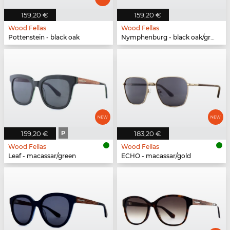
159,20 €
159,20 €
Wood Fellas
Wood Fellas
Pottenstein - black oak
Nymphenburg - black oak/grey
159,20 €
P
183,20 €
Wood Fellas
Wood Fellas
Leaf - macassar/green
ECHO - macassar/gold