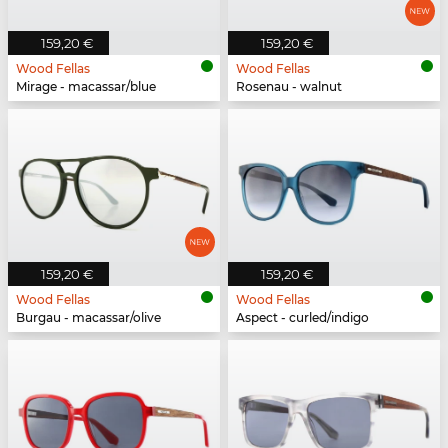
159,20 €
159,20 €
Wood Fellas
Wood Fellas
Mirage - macassar/blue
Rosenau - walnut
159,20 €
159,20 €
Wood Fellas
Wood Fellas
Burgau - macassar/olive
Aspect - curled/indigo