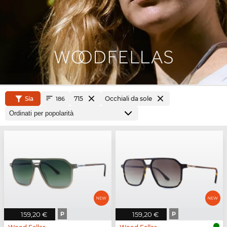
Sía
715
Occhiali da sole
186
159,20 €
P
159,20 €
P