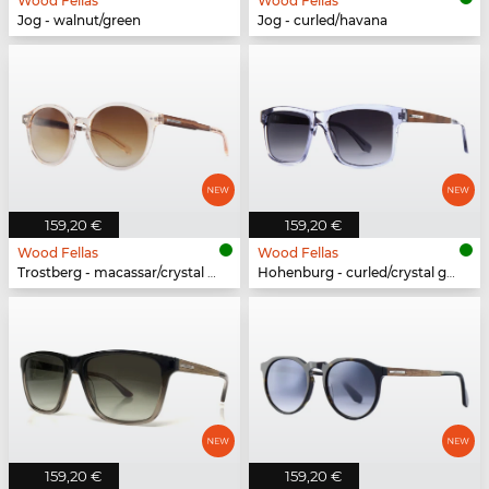
Wood Fellas
Wood Fellas
Jog - walnut/green
Jog - curled/havana
159,20 €
159,20 €
Wood Fellas
Wood Fellas
Trostberg - macassar/crystal gold
Hohenburg - curled/crystal grey
159,20 €
159,20 €