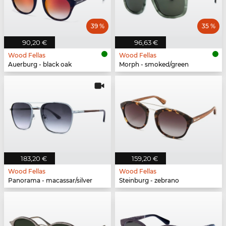
39 %
35 %
90,20 €
96,63 €
Wood Fellas
Wood Fellas
Auerburg - black oak
Morph - smoked/green
183,20 €
159,20 €
Wood Fellas
Wood Fellas
Panorama - macassar/silver
Steinburg - zebrano