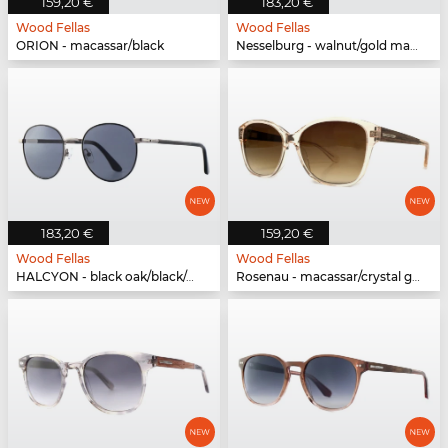
159,20 €
183,20 €
Wood Fellas
Wood Fellas
ORION - macassar/black
Nesselburg - walnut/gold matte
183,20 €
159,20 €
Wood Fellas
Wood Fellas
HALCYON - black oak/black/gun
Rosenau - macassar/crystal gold