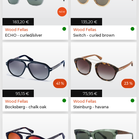
183,20 €
135,20 €
Wood Fellas
Wood Fellas
ECHO - curled/silver
Switch - curled brown
41 %
23 %
95,15 €
75,95 €
Wood Fellas
Wood Fellas
Bocksberg - chalk oak
Steinburg - havana