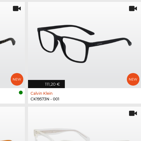
111,20 €
Calvin Klein
CK19573N - 001