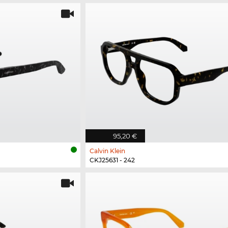
95,20 €
Calvin Klein
CKJ25631 - 242