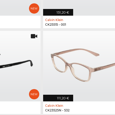
151,20 €
Calvin Klein
CK25515 - 001
111,20 €
Calvin Klein
CK23525N - 532