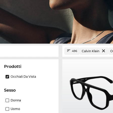
Calvin Klein
O
496
Prodotti
Occhiali Da Vista
Sesso
Donna
Uomo