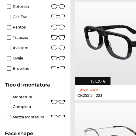
Rotonda
Cat-Eye
Pantos
Trapezio
Aviatore
Ovale
Browline
151,20 €
Tipo di montatura
Calvin Klein
CK25515 - 223
Montatura
Completa
Mezza Montatura
Face shape