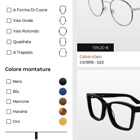
A Forma Di Cuore
Viso Ovale
Viso Rotondo
Quadrata
159,20 €
A Trapezio
Calvin Klein
CK19119 - 025
Colore montatura
Nero
Blu
Marrone
Havana
Oro