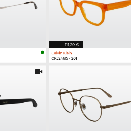
111,20 €
Calvin Klein
CKJ24615 - 201