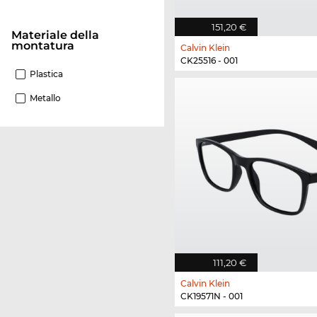
151,20 €
Materiale della
montatura
Calvin Klein
CK25516 - 001
Plastica
Metallo
111,20 €
Calvin Klein
CK19571N - 001