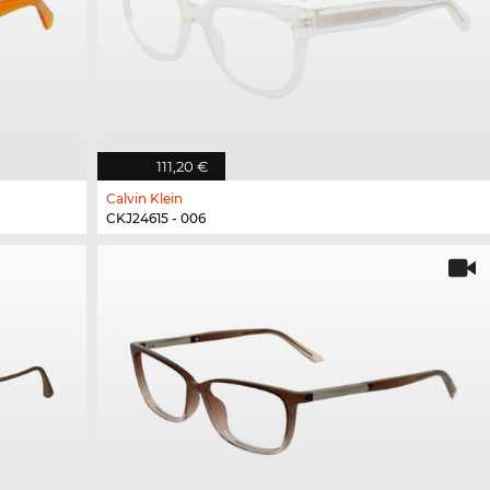
111,20 €
Calvin Klein
CKJ24615 - 006