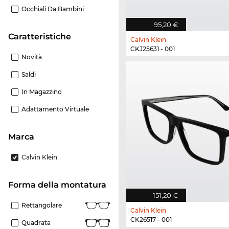
Occhiali Da Bambini
95,20 €
Caratteristiche
Calvin Klein
CKJ25631 - 001
Novità
Saldi
In Magazzino
Adattamento Virtuale
Marca
Calvin Klein
forma della montatura
151,20 €
Rettangolare
Calvin Klein
CK26517 - 001
Quadrata