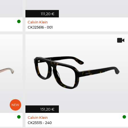
111,20 €
Calvin Klein
CKJ25616 - 001
151,20 €
Calvin Klein
CK25515 - 240