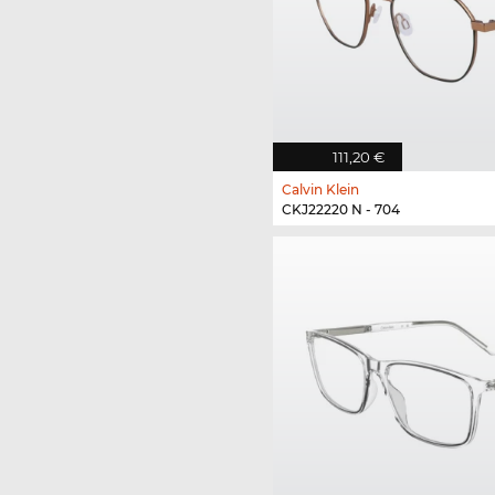
111,20 €
Calvin Klein
CKJ22220 N - 704