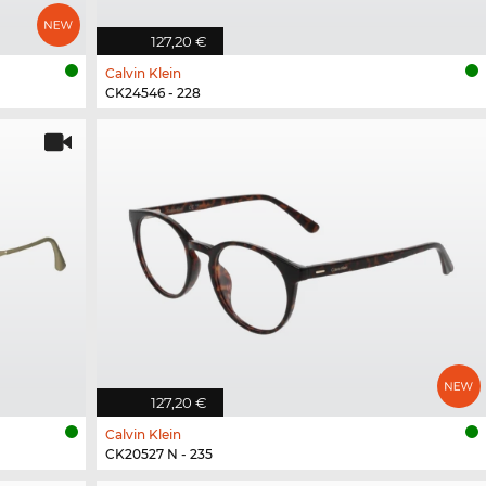
127,20 €
Calvin Klein
CK24546 - 228
127,20 €
Calvin Klein
CK20527 N - 235