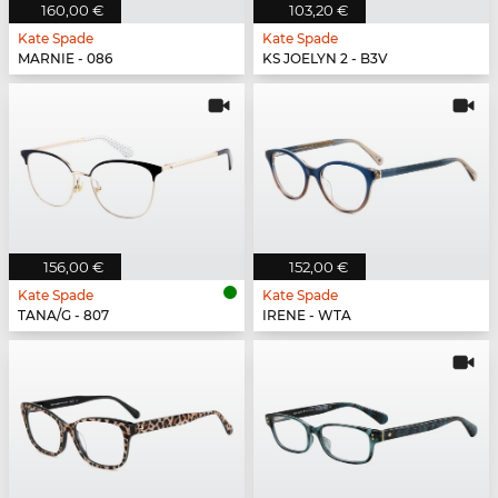
160,00 €
103,20 €
Kate Spade
Kate Spade
MARNIE - 086
KS JOELYN 2 - B3V
156,00 €
152,00 €
Kate Spade
Kate Spade
TANA/G - 807
IRENE - WTA