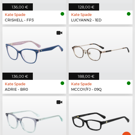
136,00 €
128,00 €
Kate Spade
Kate Spade
CRISHELL - FP3
LUCYANN2 - 1ED
136,00 €
188,00 €
Kate Spade
Kate Spade
ADRIE - BR0
MCCOY/FJ - 09Q