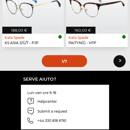
188,00 €
160,00 €
Kate Spade
Kate Spade
KS ASIA 2/G/T - PJP
PAITYN/G - H7P
›
1
/7
SERVE AIUTO?
Lun-ven ore 9-18
Helpcenter
Submit a request
+44 330 818 6761