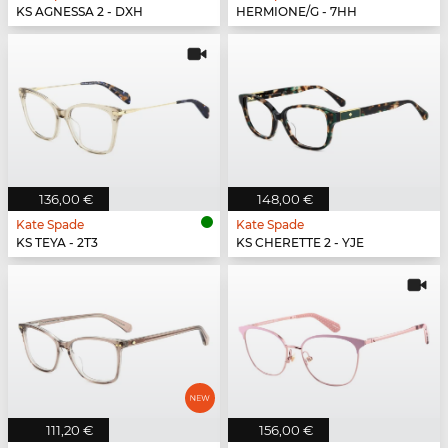
KS AGNESSA 2 - DXH
HERMIONE/G - 7HH
136,00 €
148,00 €
Kate Spade
Kate Spade
KS TEYA - 2T3
KS CHERETTE 2 - YJE
111,20 €
156,00 €