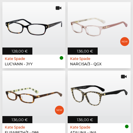
128,00 €
136,00 €
Kate Spade
Kate Spade
LUCYANN - JYY
NARCISA/3 - QGX
136,00 €
136,00 €
Kate Spade
Kate Spade
ELISABETH/3 - 086
ATALINA - INA