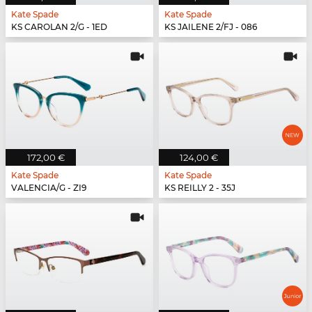
Kate Spade
Kate Spade
KS CAROLAN 2/G - 1ED
KS JAILENE 2/FJ - 086
172,00 €
124,00 €
Kate Spade
Kate Spade
VALENCIA/G - ZI9
KS REILLY 2 - 35J