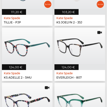
111,20 €
103,20 €
Kate Spade
Kate Spade
TILLIE - PJP
KS JOELYN 2 - 35J
124,00 €
124,00 €
Kate Spade
Kate Spade
KS ADELLE 2 - 5MU
EVERLEIGH - 807