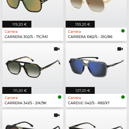
119,20 €
159,20 €
Carrera
Carrera
CARRERA 302/S - 71C/MJ
CARRERA 1062/S - J5G/86
111,20 €
127,20 €
Carrera
Carrera
CARRERA 341/S - 2IK/9K
CARDUC 042/S - R6S/XT