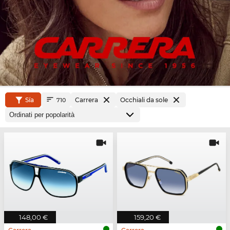
Sía
Carrera
Occhiali da sole
710
148,00 €
159,20 €