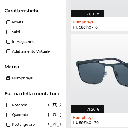
Caratteristiche
71,20 €
Novità
Humphreys
HU 586140 - 10
Saldi
In Magazzino
Adattamento Virtuale
Marca
Humphreys
forma della montatura
Rotonda
71,20 €
Quadrata
Humphreys
HU 586140 - 70
Rettangolare