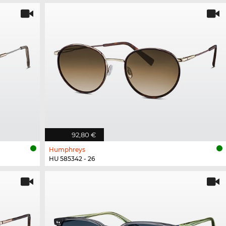
92,80 €
Humphreys
HU 585342 - 26