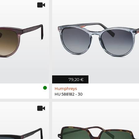
79,20 €
Humphreys
HU 588182 - 30