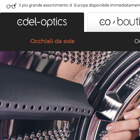
Il piú grande assortimento d´Europa disponibile immediatamen
Occhiali da sole
Oc