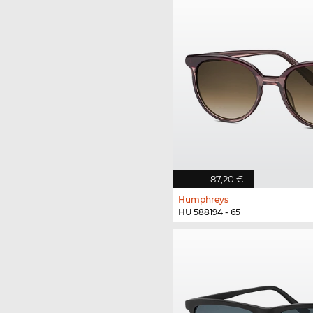
87,20 €
Humphreys
HU 588194 - 65