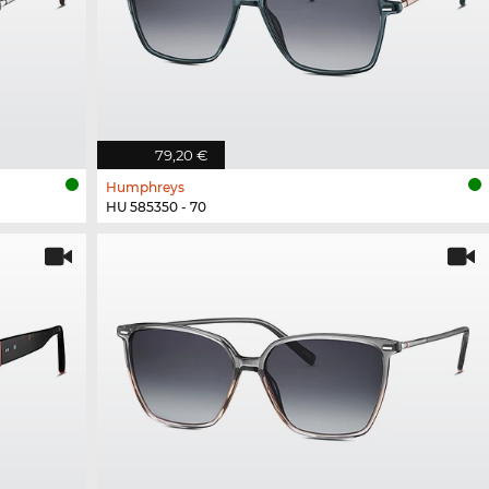
79,20 €
Humphreys
HU 585350 - 70