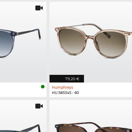
79,20 €
Humphreys
HU 585345 - 60