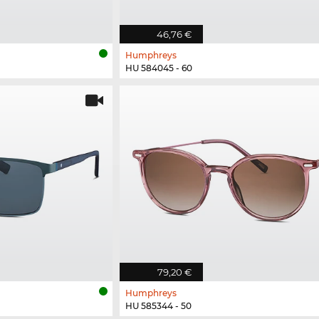
46,76 €
Humphreys
HU 584045 - 60
79,20 €
Humphreys
HU 585344 - 50