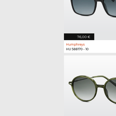
76,00 €
Humphreys
HU 588170 - 10