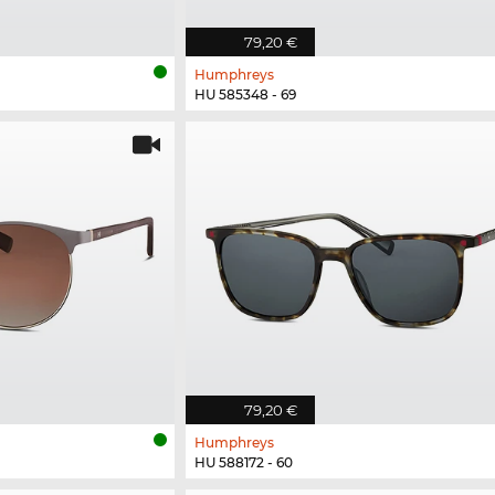
79,20 €
Humphreys
HU 585348 - 69
79,20 €
Humphreys
HU 588172 - 60