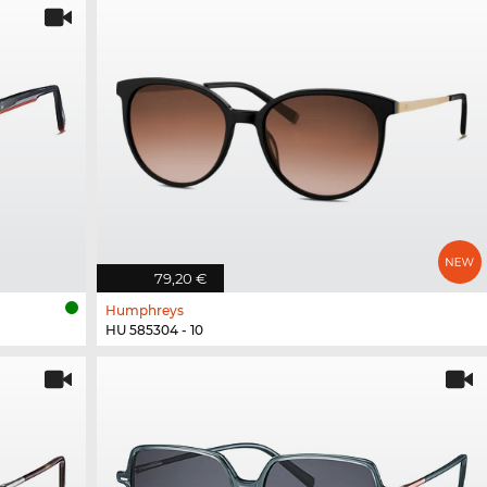
79,20 €
Humphreys
HU 585304 - 10