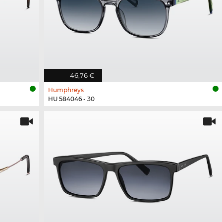
46,76 €
Humphreys
HU 584046 - 30