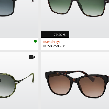
79,20 €
Humphreys
HU 585350 - 60