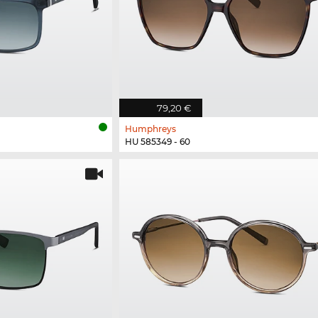
79,20 €
Humphreys
HU 585349 - 60