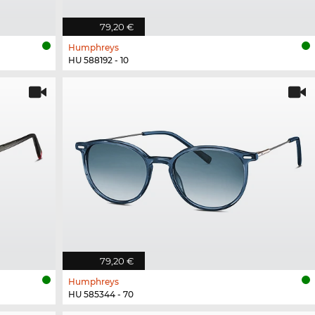
79,20 €
Humphreys
HU 588192 - 10
79,20 €
Humphreys
HU 585344 - 70