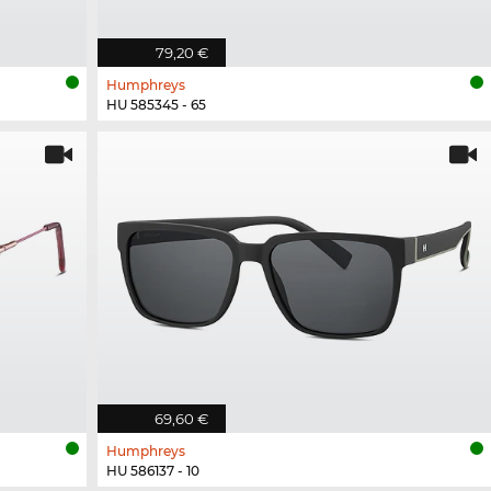
79,20 €
Humphreys
HU 585345 - 65
69,60 €
Humphreys
HU 586137 - 10