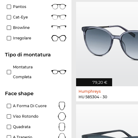
Pantos
Cat-Eye
Browline
Irregolare
Tipo di montatura
Montatura
Completa
79,20 €
Humphreys
Face shape
HU 585304 - 30
A Forma Di Cuore
Viso Rotondo
Quadrata
A Trapezio