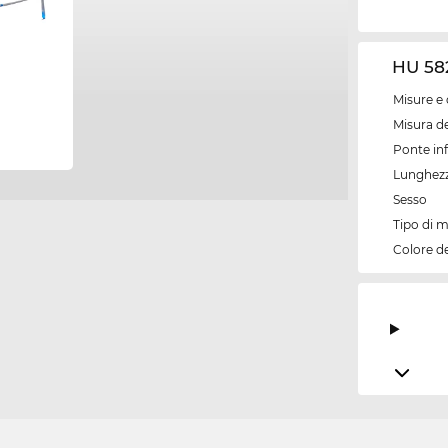
HU 582
Misure e 
Misura de
Ponte inf
Lunghezz
Sesso
Tipo di 
Colore d