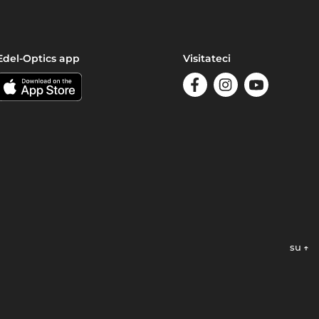
Edel-Optics app
Visitateci
su