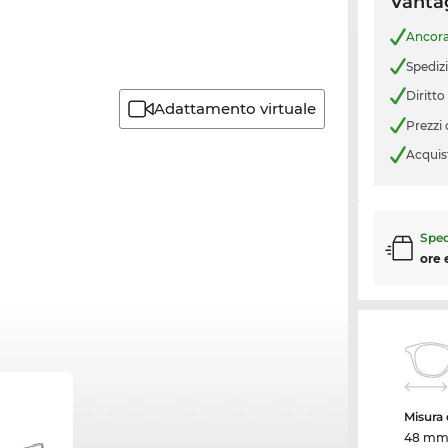
Vantag
Ancor
Spediz
Diritto
Adattamento virtuale
Prezzi
Acquis
Sped
ore 
Misura d
48 m