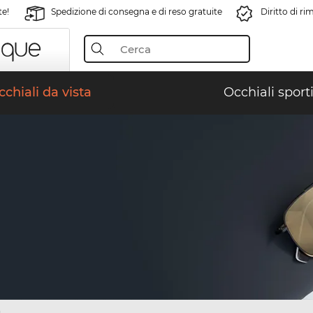
te!
Spedizione di consegna e di reso gratuite
Diritto di r
chiali da vista
Occhiali sporti
)