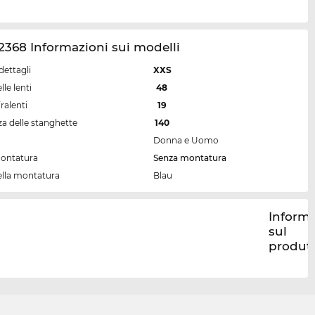
368 Informazioni sui modelli
dettagli
XXS
lle lenti
48
ralenti
19
a delle stanghette
140
Donna e Uomo
montatura
Senza montatura
ella montatura
Blau
Informa
sul
produt