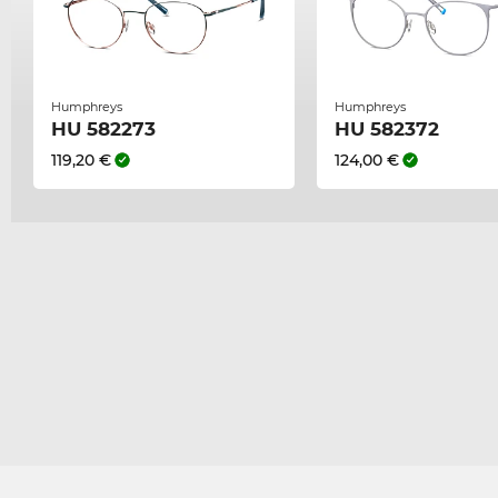
Humphreys
Humphreys
HU 582273
HU 582372
119,20 €
124,00 €