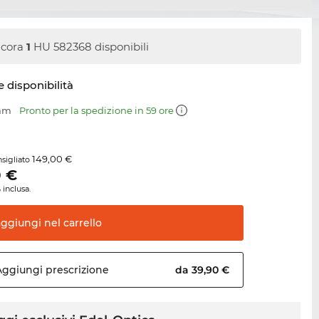
cora
1
HU 582368 disponibili
e disponibilità
 mm
Pronto per la spedizione in 59 ore
149,00 €
sigliato
0
€
 inclusa.
aggiungi nel
carrello
Aggiungi
prescrizione
da 39,90 €