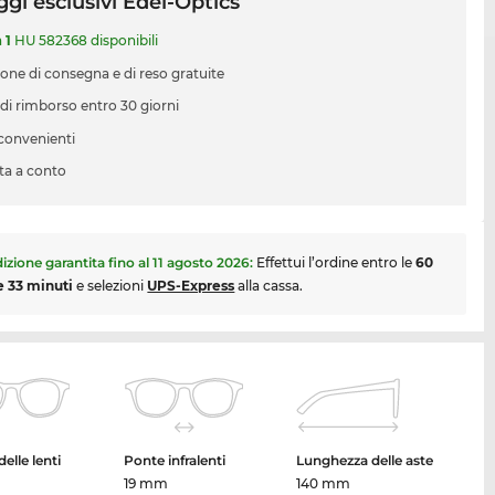
gi esclusivi Edel-Optics
a
1
HU 582368 disponibili
ione di consegna e di reso gratuite
 di rimborso entro 30 giorni
 convenienti
ta a conto
izione garantita fino al
11 agosto 2026
:
Effettui l’ordine entro le
60
e 33 minuti
e selezioni
UPS-Express
alla cassa.
elle lenti
Ponte infralenti
Lunghezza delle aste
m
19 mm
140 mm