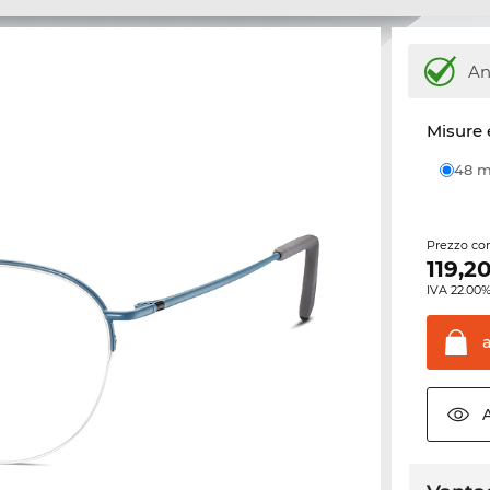
An
Misure 
48
Prezzo con
119,2
IVA 22.00%