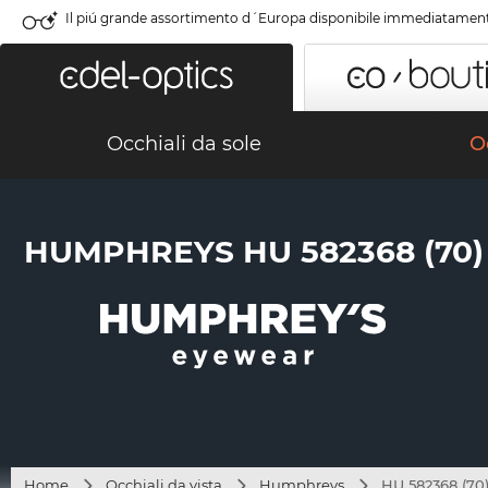
Il piú grande assortimento d´Europa disponibile immediatamen
Occhiali da sole
Oc
HUMPHREYS HU 582368 (70)
Home
Occhiali da vista
Humphreys
HU 582368 (70