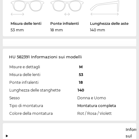
Misura delle lenti
Ponte infralenti
Lunghezza delle aste
53 mm
18 mm
140 mm
HU 582391 Informazioni sui modelli
Misure e dettagli
M
Misura delle lenti
53
Ponte infralenti
18
Lunghezza delle stanghette
140
Sesso
Donna e Uomo
Tipo di montatura
Montatura completa
Colore della montatura
Rot / Rosa / Violett
Inform
sul