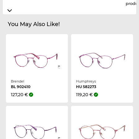
produt
You May Also Like!
Brendel
Humphreys
BL 902410
HU 582273
127,20 €
119,20 €