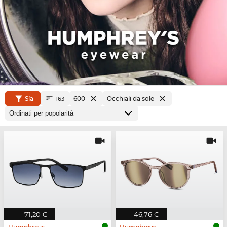
Sía
600
Occhiali da sole
163
71,20 €
46,76 €