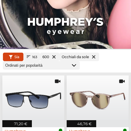
Sía
600
Occhiali da sole
163
71,20 €
46,76 €