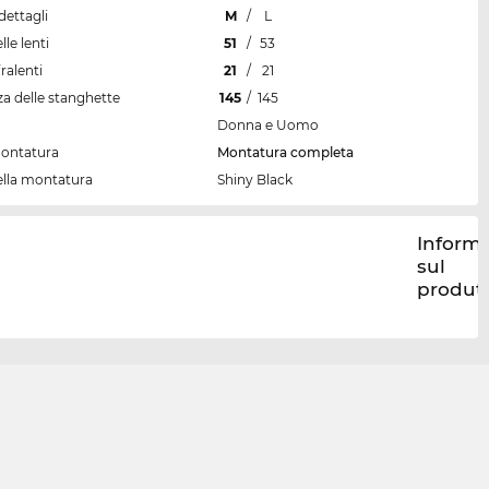
dettagli
M
/
L
lle lenti
51
/
53
ralenti
21
/
21
a delle stanghette
145
/
145
Donna e Uomo
montatura
Montatura completa
ella montatura
Shiny Black
Informa
sul
produt