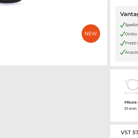
Vantag
Spediz
Diritto
Prezzi
Acquis
Misura d
51 mm
VST 57