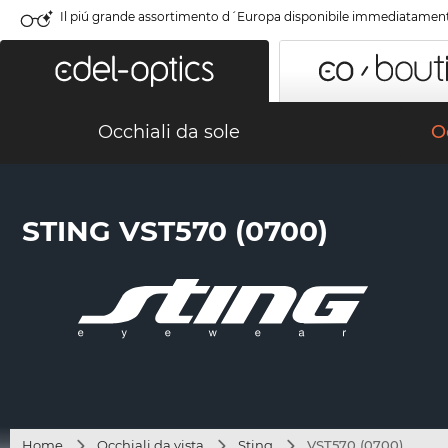
Il piú grande assortimento d´Europa disponibile immediatamen
Occhiali da sole
Oc
STING VST570 (0700)
Home
Occhiali da vista
Sting
VST570 (0700)