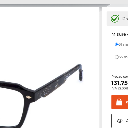
Pr
Misure 
51 
53 
Prezzo con
131,75
IVA 22.00%