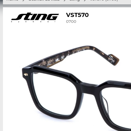
VST570
0700