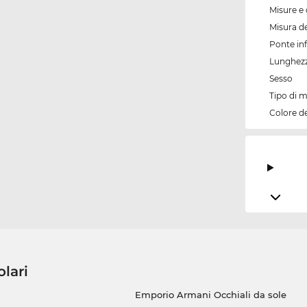
Misure e 
Misura de
Ponte inf
Lunghezz
Sesso
Tipo di 
Colore d
olari
Emporio Armani Occhiali da sole