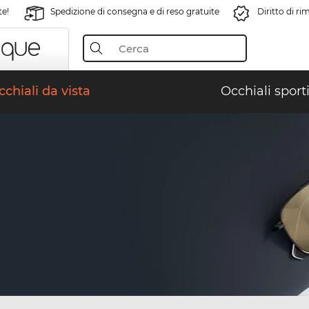
te!
Spedizione di consegna e di reso gratuite
Diritto di r
chiali da vista
Occhiali sporti