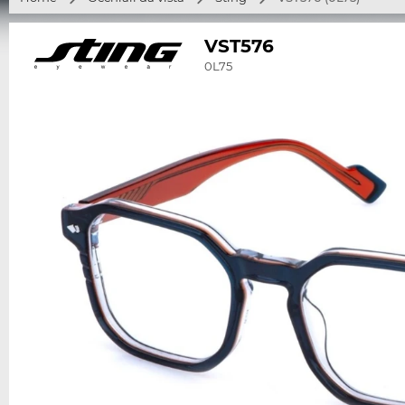
VST576
0L75