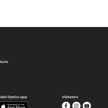
Aiuto
Edel-Optics app
Visitateci