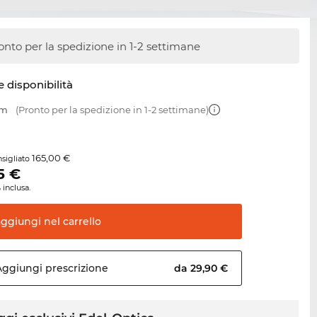
onto per la spedizione in 1-2 settimane
e disponibilità
mm
(Pronto per la spedizione in 1-2 settimane)
165,00 €
sigliato
5
€
 inclusa.
aggiungi nel
carrello
Aggiungi
prescrizione
da 29,90 €