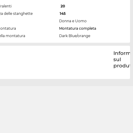
ralenti
20
a delle stanghette
145
Donna e Uomo
montatura
Montatura completa
ella montatura
Dark Blue/orange
Informa
sul
produt