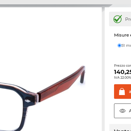
Pr
Misure 
51 
Prezzo con
140,2
IVA 22.00%