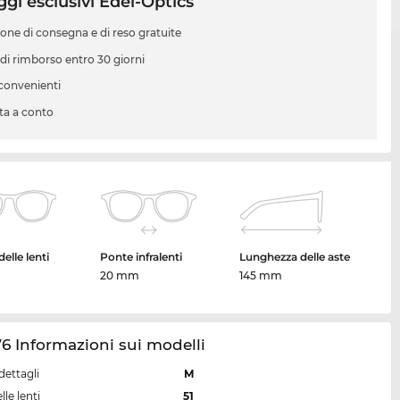
gi esclusivi Edel-Optics
ione di consegna e di reso gratuite
 di rimborso entro 30 giorni
 convenienti
ta a conto
elle lenti
Ponte infralenti
Lunghezza delle aste
20 mm
145 mm
6 Informazioni sui modelli
dettagli
M
lle lenti
51