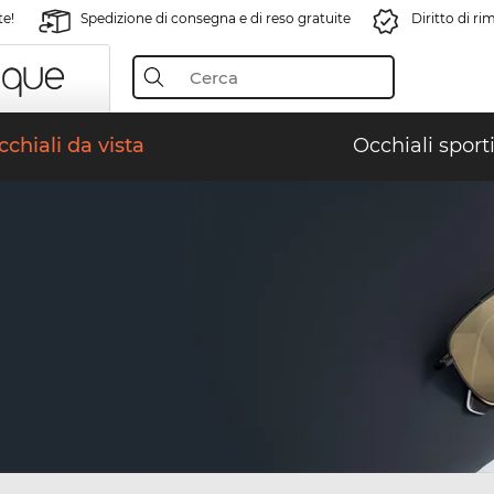
te!
Spedizione di consegna e di reso gratuite
Diritto di r
chiali da vista
Occhiali sporti