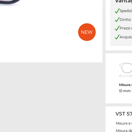
Vantag
Spediz
Diritto
Prezzi
Acquis
Misura d
51 mm
VST 57
Misure e 
Misura de