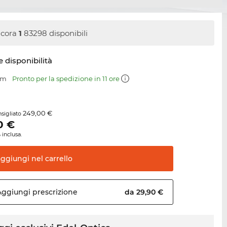
cora
1
83298 disponibili
e disponibilità
mm
Pronto per la spedizione in 11 ore
249,00 €
sigliato
0
€
 inclusa.
aggiungi nel
carrello
Aggiungi
prescrizione
da 29,90 €