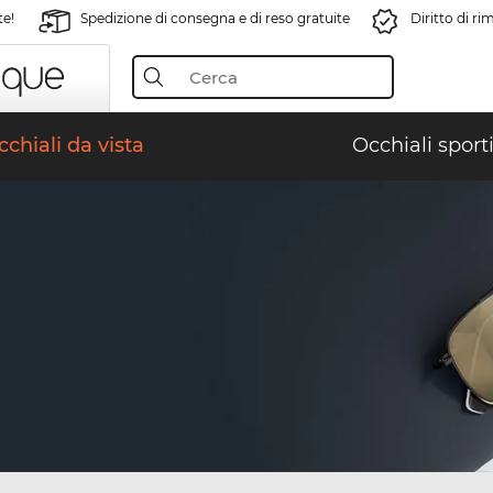
te!
Spedizione di consegna e di reso gratuite
Diritto di r
chiali da vista
Occhiali sporti