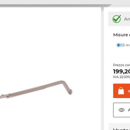
An
Misure 
53 
Prezzo con
199,2
IVA 22.00%