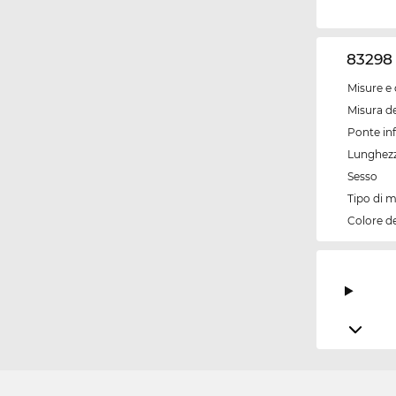
83298 
Misure e 
Misura de
Ponte inf
Lunghezz
Sesso
Tipo di 
Colore d