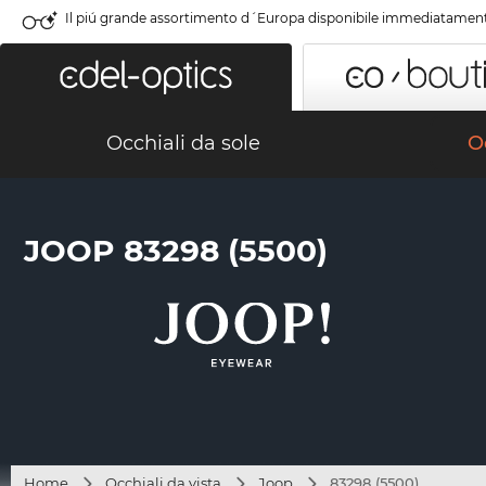
Il piú grande assortimento d´Europa disponibile immediatamen
Occhiali da sole
Oc
JOOP 83298 (5500)
Home
Occhiali da vista
Joop
83298 (5500)