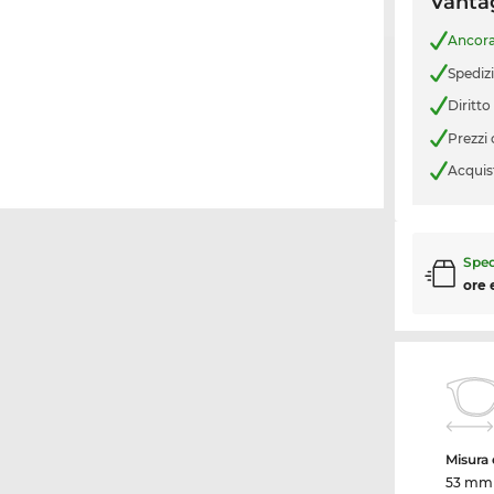
Vantag
Ancor
Spediz
Diritto
Prezzi
Acquis
Sped
ore 
Misura d
53 mm