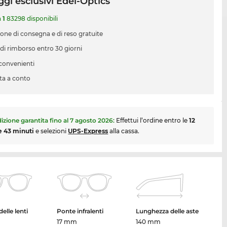
gi esclusivi Edel-Optics
a
1
83298 disponibili
ione di consegna e di reso gratuite
 di rimborso entro 30 giorni
 convenienti
ta a conto
izione garantita fino al
7 agosto 2026
:
Effettui l’ordine entro le
12
e 43 minuti
e selezioni
UPS-Express
alla cassa.
elle lenti
Ponte infralenti
Lunghezza delle aste
17 mm
140 mm