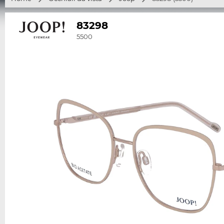
83298
5500