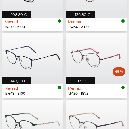
108,80 €
136,80 €
Menrad
Menrad
16072 - 6100
13464 - 2100
49 %
148,00 €
97,03 €
Menrad
Menrad
13449 - 3100
13430 - 1873