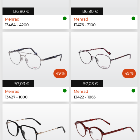
136,80 €
136,80 €
Menrad
Menrad
13464 - 4200
13476 - 3100
49 %
49 %
97,03 €
97,03 €
Menrad
Menrad
13427 - 1000
13422 - 1865