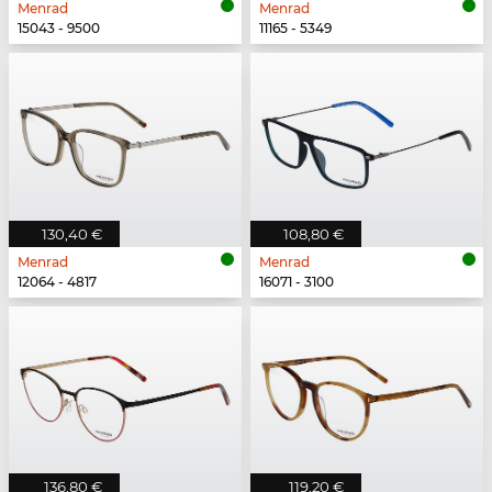
Menrad
Menrad
15043 - 9500
11165 - 5349
130,40 €
108,80 €
Menrad
Menrad
12064 - 4817
16071 - 3100
136,80 €
119,20 €