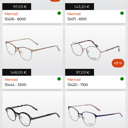
97,03 €
143,20 €
Menrad
Menrad
13426 - 6000
13471 - 6100
49 %
148,00 €
97,03 €
Menrad
Menrad
13444 - 5500
13420 - 7100