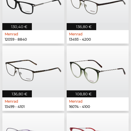
130,40 €
136,80 €
Menrad
Menrad
12059 - 8840
13493 - 4200
136,80 €
108,80 €
Menrad
Menrad
13499 - 4101
16074 - 4100