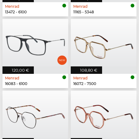
Menrad
Menrad
13472 - 6100
11165 - 5348
120,00 €
108,80 €
Menrad
Menrad
16083 - 6100
16072 - 7500