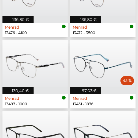
136,80 €
136,80 €
Menrad
Menrad
13476 - 4100
13472 - 3500
45 %
130,40 €
97,03 €
Menrad
Menrad
13497 - 1000
13431 - 1876