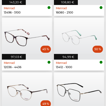
143,20 €
108,80 €
Menrad
Menrad
13496 - 5100
16080 - 2100
45 %
50 %
97,03 €
94,99 €
Menrad
Menrad
12036 - 4436
13412 - 1000
49 %