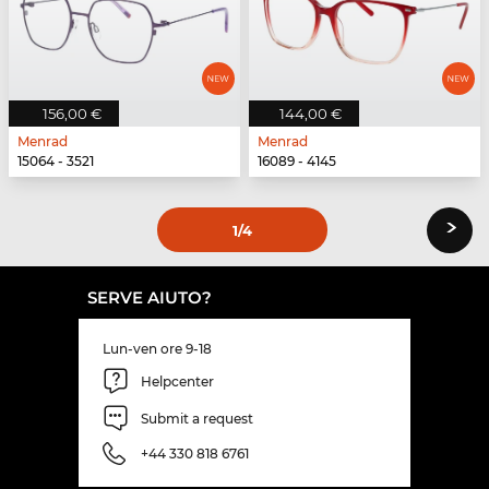
156,00 €
144,00 €
Menrad
Menrad
15064 - 3521
16089 - 4145
›
1
/4
SERVE AIUTO?
Lun-ven ore 9-18
Helpcenter
Submit a request
+44 330 818 6761