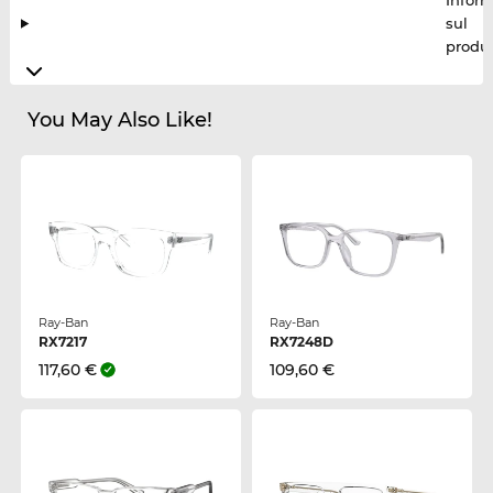
Inform
sul
produt
You May Also Like!
Ray-Ban
Ray-Ban
RX7217
RX7248D
117,60 €
109,60 €